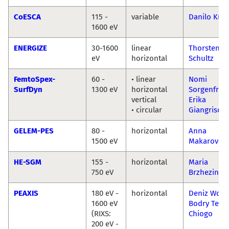
CoESCA
115 -
variable
Danilo Küh
1600 eV
ENERGIZE
30-1600
linear
Thorsten
eV
horizontal
Schultz
FemtoSpex-
60 -
• linear
Nomi
SurfDyn
1300 eV
horizontal
Sorgenfrei
vertical
Erika
• circular
Giangrisos
GELEM-PES
80 -
horizontal
Anna
1500 eV
Makarova
HE-SGM
155 -
horizontal
Maria
750 eV
Brzhezinsk
PEAXIS
180 eV -
horizontal
Deniz Won
1600 eV
Bodry Teg
(RIXS:
Chiogo
200 eV -