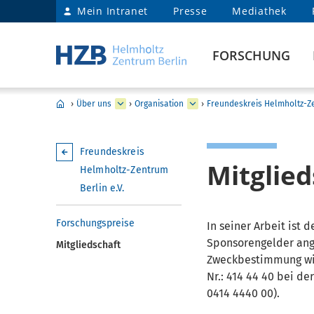
Mein Intranet
Presse
Mediathek
FORSCHUNG
›
Über uns
›
Organisation
›
Freundeskreis Helmholtz-Ze
Freundeskreis
Mitglied
Helmholtz-Zentrum
Berlin e.V.
Forschungspreise
In seiner Arbeit ist
Sponsorengelder ang
Mitgliedschaft
Zweckbestimmung wie 
Nr.: 414 44 40 bei de
0414 4440 00).