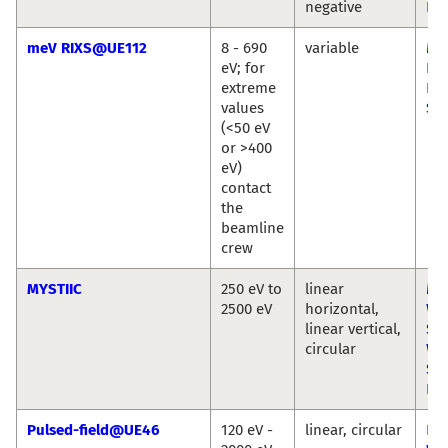
negative
Ra
meV RIXS@UE112
8 - 690
variable
Max
eV; for
Ku
extreme
Ka
values
Sie
(<50 eV
or >400
eV)
contact
the
beamline
crew
MYSTIIC
250 eV to
linear
Ma
2500 eV
horizontal,
We
linear vertical,
Seb
circular
Wi
Si
Ra
Pulsed-field@UE46
120 eV -
linear, circular
Eu