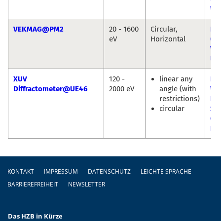
We
VEKMAG@PM2
20 - 1600
Circular,
Flo
eV
Horizontal
Ch
Vic
Uk
XUV
120 -
linear any
Eu
Diffractometer@UE46
2000 eV
angle (with
We
restrictions)
Enr
circular
Sch
Ol
Pr
Fußzeile
KONTAKT
IMPRESSUM
DATENSCHUTZ
LEICHTE SPRACHE
BARRIEREFREIHEIT
NEWSLETTER
Das HZB in Kürze