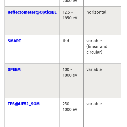
2000 eV
We
Reflectometer@OpticsBL
12.5 -
horizontal
An
1850 eV
So
Fra
Sch
SMART
tbd
variable
Th
(linear and
Sc
circular)
Ma
Spr
SPEEM
100 -
variable
Flo
1800 eV
Kr
Ser
Val
Mo
TES@UE52_SGM
250 -
variable
Rég
1000 eV
De
Vin
da 
Chr