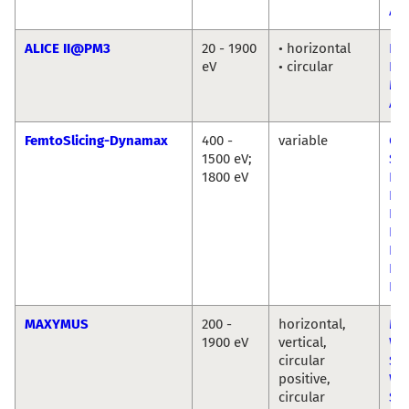
Ab
ALICE II@PM3
20 - 1900
• horizontal
Flo
eV
• circular
Ra
Ma
Ab
FemtoSlicing-Dynamax
400 -
variable
Chr
1500 eV;
Sch
1800 eV
La
Ni
Po
Ka
Ho
Dir
Po
MAXYMUS
200 -
horizontal,
Ma
1900 eV
vertical,
We
circular
Seb
positive,
Wi
circular
Si