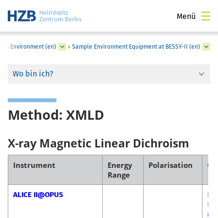
Menü
ple Environment (en)
›
Sample Environment Equipment at BESSY-II (en)
Wo bin ich?
Method: XMLD
X-ray Magnetic Linear Dichroism
Instrument
Energy
Polarisation
Co
Range
ALICE II@OPUS
Flo
Ra
Ma