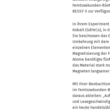
Femtosekunden-Röntg
BESSY II zur Verfügun
In ihrem Experiment 
Kobalt (GdFeCo), in 
Sie beschossen das 
Umkehrung mit dem zi
einzelnen Elementen 
Magnetisierung der 
Atome benötigte fünf
das Material stark m
Magneten langsamer u
Mit ihrer Beobachtun
im Femtosekunden-Ber
daraus ableiten: „Au
und Lesegeschwindigk
ein heute handelsübl