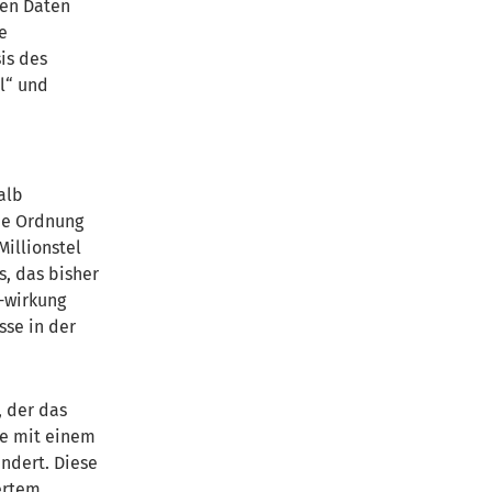
den Daten
e
is des
l“ und
alb
che Ordnung
illionstel
s, das bisher
-wirkung
sse in der
, der das
ie mit einem
ndert. Diese
ertem