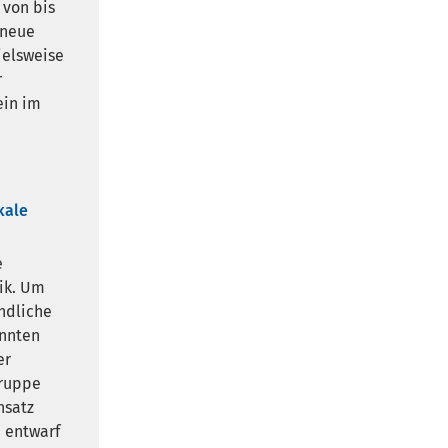
 von bis
 neue
ielsweise
r
ein im
kale
e
ik. Um
ndliche
onnten
er
gruppe
nsatz
 entwarf