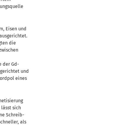
lungsquelle
um, Eisen und
ausgerichtet.
gten die
 zwischen
e der Gd-
sgerichtet und
Nordpol eines
netisierung
lässt sich
ne Schreib-
hneller, als