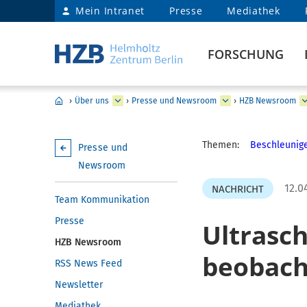
Mein Intranet
Presse
Mediathek
FORSCHUNG
›
Über uns
›
Presse und Newsroom
›
HZB Newsroom
Themen:
Beschleunige
Presse und
Newsroom
12.0
NACHRICHT
Team Kommunikation
Presse
Ultrasc
HZB Newsroom
beobach
RSS News Feed
Newsletter
Mediathek