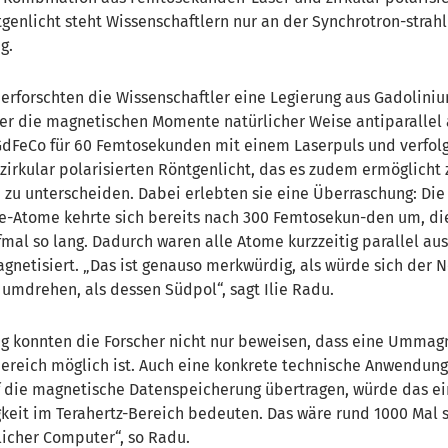
enlicht steht Wissenschaftlern nur an der Synchrotron-strah
g.
erforschten die Wissenschaftler eine Legierung aus Gadolini
der die magnetischen Momente natürlicher Weise antiparallel 
GdFeCo für 60 Femtosekunden mit einem Laserpuls und verfol
rkular polarisierten Röntgenlicht, das es zudem ermöglicht
zu unterscheiden. Dabei erlebten sie eine Überraschung: Die
Fe-Atome kehrte sich bereits nach 300 Femtosekun-den um, di
mal so lang. Dadurch waren alle Atome kurzzeitig parallel au
agnetisiert. „Das ist genauso merkwürdig, als würde sich der 
mdrehen, als dessen Südpol“, sagt Ilie Radu.
g konnten die Forscher nicht nur beweisen, dass eine Ummag
eich möglich ist. Auch eine konkrete technische Anwendung 
f die magnetische Datenspeicherung übertragen, würde das ei
eit im Terahertz-Bereich bedeuten. Das wäre rund 1000 Mal sc
icher Computer“, so Radu.