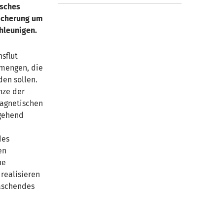
isches
icherung um
hleunigen.
sflut
mengen, die
den sollen.
nze der
agnetischen
gehend
m
des
en
ne
realisieren
aschendes