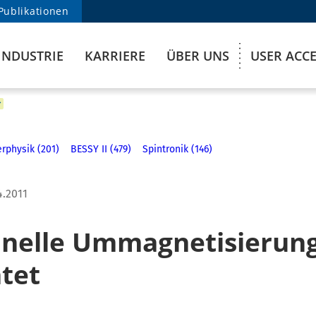
Publikationen
INDUSTRIE
KARRIERE
ÜBER UNS
USER ACC
rphysik (201)
BESSY II (479)
Spintronik (146)
4.2011
hnelle Ummagnetisierun
tet