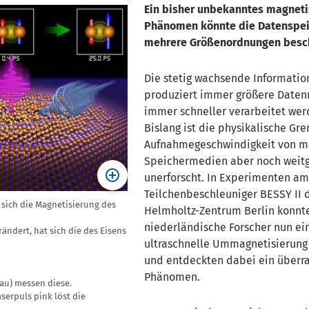
Ein bisher unbekanntes magnet
Phänomen könnte die Datenspe
mehrere Größenordnungen besc
Die stetig wachsende Information
produziert immer größere Daten
immer schneller verarbeitet wer
Bislang ist die physikalische Gre
Aufnahmegeschwindigkeit von m
Speichermedien aber noch weit
unerforscht. In Experimenten a
Teilchenbeschleuniger BESSY II 
 sich die Magnetisierung des
Helmholtz-Zentrum Berlin konnt
niederländische Forscher nun ei
erändert, hat sich die des Eisens
ultraschnelle Ummagnetisierung 
und entdeckten dabei ein überr
Phänomen.
lau) messen diese.
serpuls pink löst die