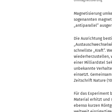
Ummagnetisierung
Magnetisierung umkeh
sogenannten magneti
antiparallel“ ausger
Die Ausrichtung best
Austauschwechselwir
schnellste „Kraft“. 
wiederherzustellen, 
einer Milliardstel S
unbekannte Verhalte
einsetzt. Gemeinsam 
Zeitschrift Nature (1
Für das Experiment b
Material erhitzt un
ebenso kurzen Röntge
weltweit einzigartig