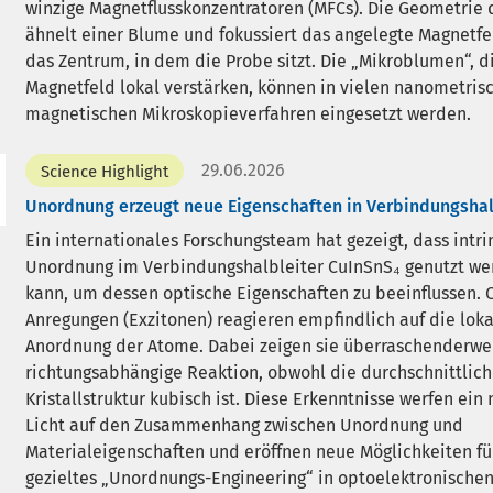
winzige Magnetflusskonzentratoren (MFCs). Die Geometrie 
ähnelt einer Blume und fokussiert das angelegte Magnetfe
das Zentrum, in dem die Probe sitzt. Die „Mikroblumen“, d
Magnetfeld lokal verstärken, können in vielen nanometris
magnetischen Mikroskopieverfahren eingesetzt werden.
29.06.2026
Science Highlight
Unordnung erzeugt neue Eigenschaften in Verbindungshal
Ein internationales Forschungsteam hat gezeigt, dass intri
Unordnung im Verbindungshalbleiter CuInSnS₄ genutzt w
kann, um dessen optische Eigenschaften zu beeinflussen. 
Anregungen (Exzitonen) reagieren empfindlich auf die lok
Anordnung der Atome. Dabei zeigen sie überraschenderwe
richtungsabhängige Reaktion, obwohl die durchschnittlic
Kristallstruktur kubisch ist. Diese Erkenntnisse werfen ein
Licht auf den Zusammenhang zwischen Unordnung und
Materialeigenschaften und eröffnen neue Möglichkeiten fü
gezieltes „Unordnungs-Engineering“ in optoelektronische