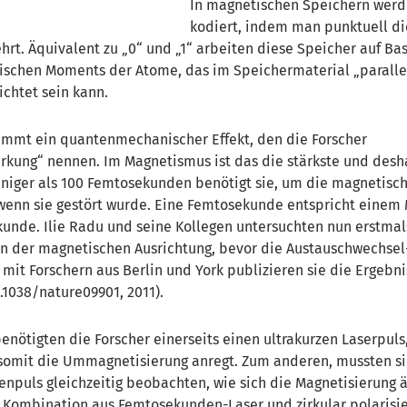
In magnetischen Speichern wer
kodiert, indem man punktuell di
rt. Äquivalent zu „0“ und „1“ arbeiten diese Speicher auf Bas
schen Moments der Atome, das im Speichermaterial „paralle
ichtet sein kann.
immt ein quantenmechanischer Effekt, den die Forscher
kung“ nennen. Im Magnetismus ist das die stärkste und desh
Weniger als 100 Femtosekunden benötigt sie, um die magnetis
wenn sie gestört wurde. Eine Femtosekunde entspricht einem M
ekunde. Ilie Radu und seine Kollegen untersuchten nun erstmal
n der magnetischen Ausrichtung, bevor die Austauschwechsel
mit Forschern aus Berlin und York publizieren sie die Ergebni
0.1038/nature09901, 2011).
enötigten die Forscher einerseits einen ultrakurzen Laserpuls
d somit die Ummagnetisierung anregt. Zum anderen, mussten s
npuls gleichzeitig beobachten, wie sich die Magnetisierung ä
e Kombination aus Femtosekunden-Laser und zirkular polarisi