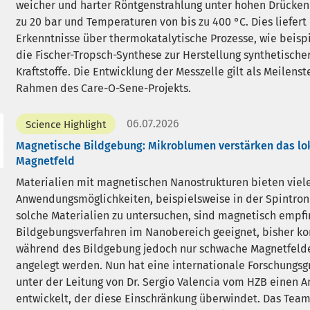
weicher und harter Röntgenstrahlung unter hohen Drücken
zu 20 bar und Temperaturen von bis zu 400 °C. Dies liefert
Erkenntnisse über thermokatalytische Prozesse, wie beisp
die Fischer-Tropsch-Synthese zur Herstellung synthetische
Kraftstoffe. Die Entwicklung der Messzelle gilt als Meilenst
Rahmen des Care-O-Sene-Projekts.
06.07.2026
Science Highlight
Magnetische Bildgebung: Mikroblumen verstärken das lo
Magnetfeld
Materialien mit magnetischen Nanostrukturen bieten viel
Anwendungsmöglichkeiten, beispielsweise in der Spintron
solche Materialien zu untersuchen, sind magnetisch empfi
Bildgebungsverfahren im Nanobereich geeignet, bisher k
während des Bildgebung jedoch nur schwache Magnetfeld
angelegt werden. Nun hat eine internationale Forschungs
unter der Leitung von Dr. Sergio Valencia vom HZB einen A
entwickelt, der diese Einschränkung überwindet. Das Team