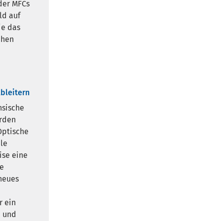
der MFCs
ld auf
ie das
chen
bleitern
nsische
erden
Optische
ale
ise eine
he
 neues
r ein
n und