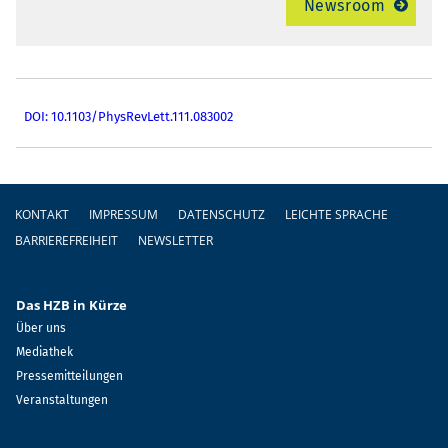
Newsroom
DOI: 10.1103/PhysRevLett.111.083002
Fußzeile
KONTAKT
IMPRESSUM
DATENSCHUTZ
LEICHTE SPRACHE
BARRIEREFREIHEIT
NEWSLETTER
Das HZB in Kürze
Über uns
Mediathek
Pressemitteilungen
Veranstaltungen