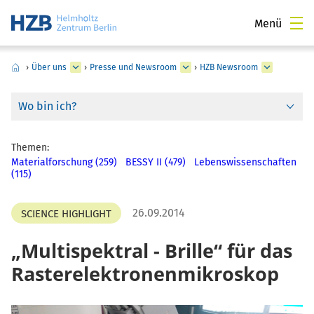
Menü
›
Über uns
›
Presse und Newsroom
›
HZB Newsroom
Wo bin ich?
Themen:
Materialforschung (259)
BESSY II (479)
Lebenswissenschaften
(115)
26.09.2014
SCIENCE HIGHLIGHT
Multispektral - Brille“ für das
Rasterelektronenmikroskop