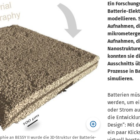
Ein Forschung
Batterie-Elek
modellieren. 
Aufnahmen, di
mikrometerge
Aufnahmen, di
Nanostrukture
konnten sie d
Ausschnitts ü
Prozesse in Ba
simulieren.
Batterien müss
werden, um ei
oder Strom au
die Entwicklun
Design“: Mit 
ein paar Klick
hie an BESSY II wurde die 3D-Struktur der Batterie-
virtuell herst