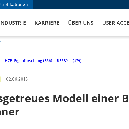
Publikationen
INDUSTRIE
KARRIERE
ÜBER UNS
USER ACC
r
)
HZB-Eigenforschung (336)
BESSY II (479)
02.06.2015
sgetreues Modell einer 
hner