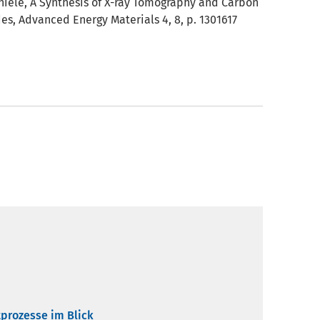
S. Thiele, A Synthesis of X-ray Tomography and Carbon
es, Advanced Energy Materials 4, 8, p. 1301617
tprozesse im Blick