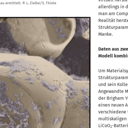
 ermittelt. © L. Zielke/S. Thiele
allerdings in 
man am Comput
Realität herst
Strukturparame
Manke.
Daten aus zw
Modell kombi
Um Materialsy
Strukturparam
und sein Kolle
Angewandte M
der Brigham Yo
einen neuen A
verschiedene 
multiskaligen
LiCoO
-Batter
2