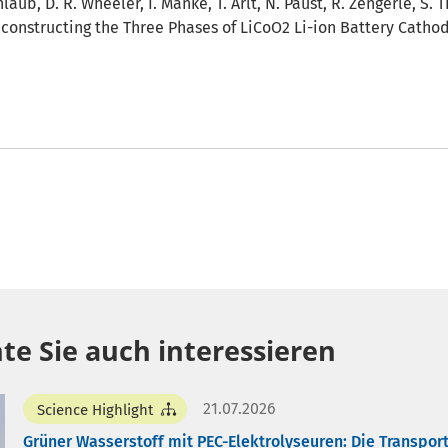
enlaub, D. R. Wheeler, I. Manke, T. Arlt, N. Paust, R. Zengerle, 
constructing the Three Phases of LiCoO2 Li-ion Battery Cathod
te Sie auch interessieren
21.07.2026
Science Highlight
Grüner Wasserstoff mit PEC-Elektrolyseuren: Die Transpor