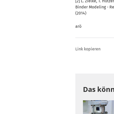
[2] L. Zielke, T. Hutz
Binder Modeling - Re
(2014)
arö
Link kopieren
Das könn