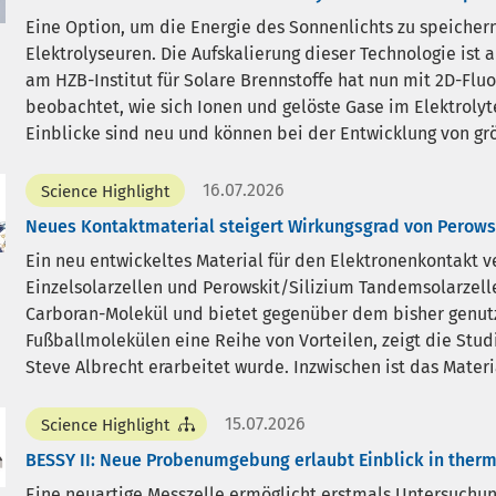
Eine Option, um die Energie des Sonnenlichts zu speichern,
Elektrolyseuren. Die Aufskalierung dieser Technologie ist 
am HZB-Institut für Solare Brennstoffe hat nun mit 2D-Flu
beobachtet, wie sich Ionen und gelöste Gase im Elektroly
Einblicke sind neu und können bei der Entwicklung von grö
16.07.2026
Science Highlight
Neues Kontaktmaterial steigert Wirkungsgrad von Perowsk
Ein neu entwickeltes Material für den Elektronenkontakt v
Einzelsolarzellen und Perowskit/Silizium Tandemsolarzell
Carboran-Molekül und bietet gegenüber dem bisher genut
Fußballmolekülen eine Reihe von Vorteilen, zeigt die Stu
Steve Albrecht erarbeitet wurde. Inzwischen ist das Materi
15.07.2026
Science Highlight
BESSY II: Neue Probenumgebung erlaubt Einblick in therm
Eine neuartige Messzelle ermöglicht erstmals Untersuchu