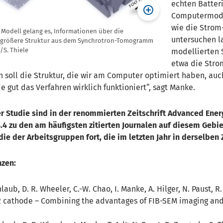
echten Batter
Computermodel
wie die Strom-
Modell gelang es, Informationen über die
untersuchen la
el größere Struktur aus dem Synchrotron-Tomogramm
/S. Thiele
modellierten 
etwa die Stro
ch soll die Struktur, die wir am Computer optimiert haben, au
e gut das Verfahren wirklich funktioniert“, sagt Manke.
r Studie sind in der renommierten Zeitschrift Advanced Energ
.4 zu den am häufigsten zitierten Journalen auf diesem Gebiet
e der Arbeitsgruppen fort, die im letzten Jahr in derselben Z
nzen:
enlaub, D. R. Wheeler, C.-W. Chao, I. Manke, A. Hilger, N. Paust,
2 cathode – Combining the advantages of FIB-SEM imaging and