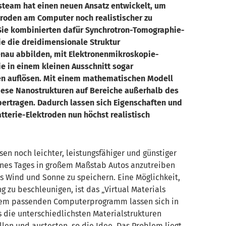
steam hat einen neuen Ansatz entwickelt, um
troden am Computer noch realistischer zu
Sie kombinierten dafür Synchrotron-Tomographie-
e die dreidimensionale Struktur
nau abbilden, mit Elektronenmikroskopie-
e in einem kleinen Ausschnitt sogar
n auflösen. Mit einem mathematischen Modell
iese Nanostrukturen auf Bereiche außerhalb des
bertragen. Dadurch lassen sich Eigenschaften und
tterie-Elektroden nun höchst realistisch
en noch leichter, leistungsfähiger und günstiger
nes Tages in großem Maßstab Autos anzutreiben
s Wind und Sonne zu speichern. Eine Möglichkeit,
g zu beschleunigen, ist das „Virtual Materials
dem passenden Computerprogramm lassen sich in
s die unterschiedlichsten Materialstrukturen
ellen und austesten, so die Idee. Das Problem liegt