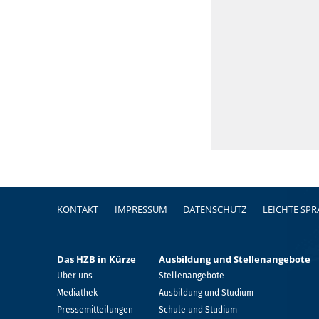
Fußzeile
KONTAKT
IMPRESSUM
DATENSCHUTZ
LEICHTE SP
Das HZB in Kürze
Ausbildung und Stellenangebote
Über uns
Stellenangebote
Mediathek
Ausbildung und Studium
Pressemitteilungen
Schule und Studium