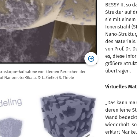
BESSY II, so d
Struktur auf d
sie mit einem
Ionenstrahl (
Nano-Struktur,
des Materials
von Prof. Dr. 
es, diese Info
größere Struk
übertragen.
kroskopie-Aufnahme von kleinen Bereichen der
auf Nanometer-Skala. © L. Zielke/S. Thiele
Virtuelles Ma
Das kann man 
deren feine S
Wand bedeckt. 
wiederholt, s
erklärt Manke.