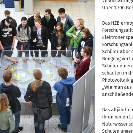
Veranstaltung
Ü
ber 1.700 Be
Das HZB ermög
Forschungsall
Elektronenspe
Forschungsanl
Schülerlabor
Beugung verti
Schüler einen
schauten in d
Photovoltaik 
Wie man aus S
anschließende
Das alljährli
ihren neuen L
Naturwissensc
Schulen angen