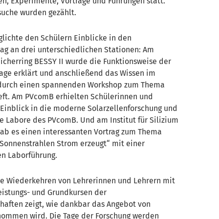
en, Experimente, Vorträge und Führungen statt.
suche wurden gezählt.
lichte den Schülern Einblicke in den
tag an drei unterschiedlichen Stationen: Am
icherring BESSY II wurde die Funktionsweise der
age erklärt und anschließend das Wissen im
 durch einen spannenden Workshop zum Thema
eft. Am PVcomB erhielten Schülerinnen und
 Einblick in die moderne Solarzellenforschung und
ie Labore des PVcomB. Und am Institut für Silizium
gab es einen interessanten Vortrag zum Thema
onnenstrahlen Strom erzeugt“ mit einer
n Laborführung.
che Wiederkehren von Lehrerinnen und Lehrern mit
eistungs- und Grundkursen der
haften zeigt, wie dankbar das Angebot von
ommen wird. Die Tage der Forschung werden