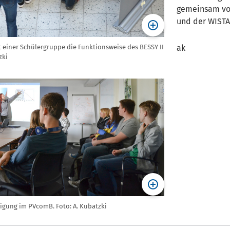
gemeinsam von
und der WIST
t einer Schülergruppe die Funktionsweise des BESSY II
ak
zki
igung im PVcomB. Foto: A. Kubatzki