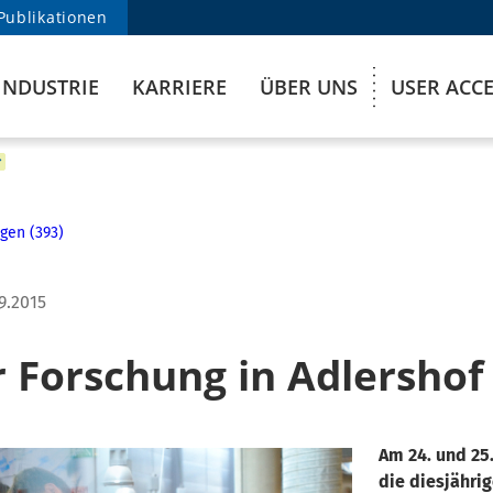
Publikationen
INDUSTRIE
KARRIERE
ÜBER UNS
USER ACC
gen (393)
9.2015
r Forschung in Adlershof
Am 24. und 25
die diesjähri