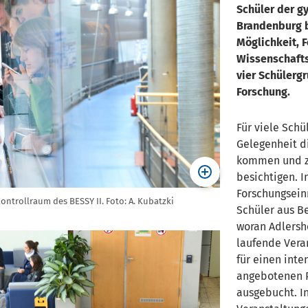
Schüler der g
Brandenburg
Möglich
keit,
F
Wissenschaft
vier Schülerg
Forschung.
Für viele Schü
Gelegenheit di
kommen und zu
besichtigen. I
Forschungsein
ntrollraum des BESSY II. Foto: A. Kubatzki
Schüler aus B
woran Adlersho
laufende Vera
für einen inte
angebotenen 
ausgebucht.
I