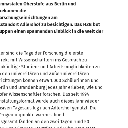
ymnasialen Oberstufe aus Berlin und
bekamen die
orschungseinrichtungen
am
sstandort Adlershof
zu
besichtigen.
Das HZB bot
ruppen einen spannenden Einblick in die Welt der
ler sind die Tage der Forschung die erste
rekt mit Wissenschaftlern ins Gespräch zu
künftige Studien- und Arbeitsmöglichkeiten zu
n den universitären und außeruniversitären
richtungen können etwa 1.000 Schülerinnen und
erlin und Brandenburg jedes Jahr erleben, wie und
fer Wissenschaftler forschen. Das seit 1994
nstaltungsformat wurde auch dieses Jahr wieder
nsiven Tagesausflug nach Adlershof genutzt. Die
Programmpunkte waren schnell
nsgesamt
f
anden an den zwei Tagen rund 50