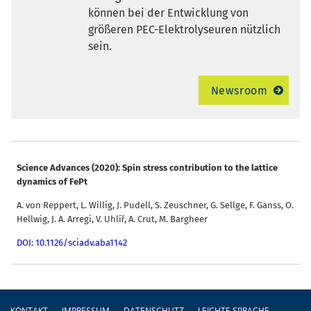
können bei der Entwicklung von
größeren PEC-Elektrolyseuren nützlich
sein.
Newsroom
Science Advances (2020): Spin stress contribution to the lattice
dynamics of FePt
A. von Reppert, L. Willig, J. Pudell, S. Zeuschner, G. Sellge, F. Ganss, O.
Hellwig, J. A. Arregi, V. Uhlíř, A. Crut, M. Bargheer
DOI: 10.1126/sciadv.aba1142
Fußzeile
KONTAKT
IMPRESSUM
DATENSCHUTZ
LEICHTE SPRACHE