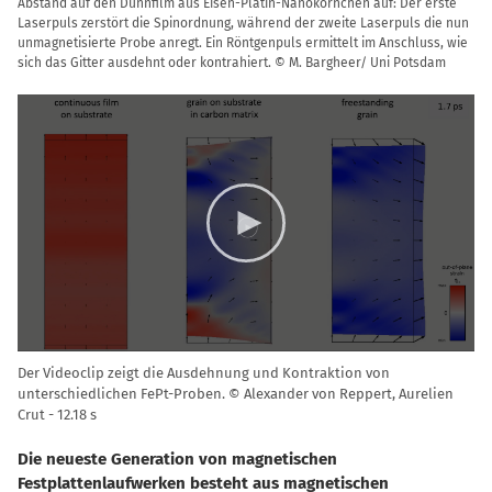
Abstand auf den Dünnfilm aus Eisen-Platin-Nanokörnchen auf: Der erste
Laserpuls zerstört die Spinordnung, während der zweite Laserpuls die nun
unmagnetisierte Probe anregt. Ein Röntgenpuls ermittelt im Anschluss, wie
sich das Gitter ausdehnt oder kontrahiert. © M. Bargheer/ Uni Potsdam
Video
Player
Der Videoclip zeigt die Ausdehnung und Kontraktion von
unterschiedlichen FePt-Proben. © Alexander von Reppert, Aurelien
Crut
12.18 s
Die neueste Generation von magnetischen
Festplattenlaufwerken besteht aus magnetischen