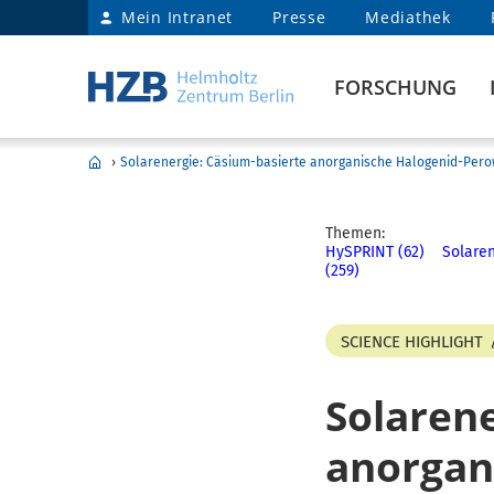
Mein Intranet
Presse
Mediathek
FORSCHUNG
›
Solarenergie: Cäsium-basierte anorganische Halogenid-Perow
Themen:
HySPRINT (62)
Solaren
(259)
SCIENCE HIGHLIGHT
Solarene
anorgan