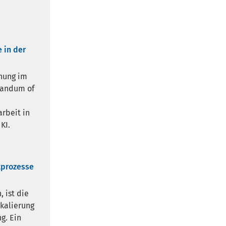
 in der
chung im
orandum of
rbeit in
KI.
tprozesse
 ist die
skalierung
g. Ein