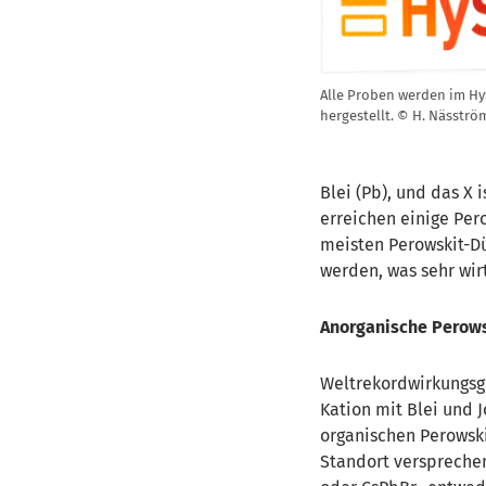
Alle Proben werden im H
hergestellt. © H. Nässtr
Blei (Pb), und das X
erreichen einige Pe
meisten Perowskit-D
werden, was sehr wirt
Anorganische Perows
Weltrekordwirkungsg
Kation mit Blei und 
organischen Perowski
Standort versprechen