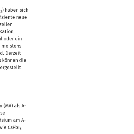
X
) haben sich
3
fiziente neue
zellen
Kation,
l oder ein
l, meistens
d. Derzeit
s können die
ergestellt
 (MA) als A-
ese
Cäsium am A-
wie CsPbI
3