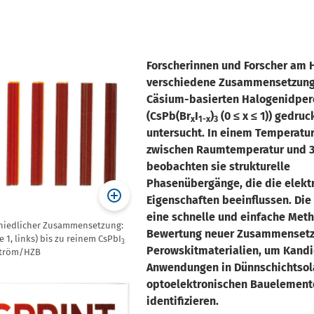
Forscherinnen und Forscher am
verschiedene Zusammensetzung
Cäsium-basierten Halogenidper
(CsPb(Br
I
)
(0 ≤ x ≤ 1)) gedruc
x
1-x
3
untersucht. In einem Temperatu
zwischen Raumtemperatur und 3
beobachten sie strukturelle
Phasenübergänge, die die elekt
Eigenschaften beeinflussen. Die
eine schnelle und einfache Met
hiedlicher Zusammensetzung:
Bewertung neuer Zusammensetz
te 1, links) bis zu reinem CsPbI
3
Perowskitmaterialien, um Kandi
sström/HZB
Anwendungen in Dünnschichtsol
optoelektronischen Bauelement
identifizieren.