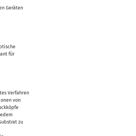
hen Geräten
ptische
ant für
tes Verfahren
ionen von
uckköpfe
 jedem
Substrat zu