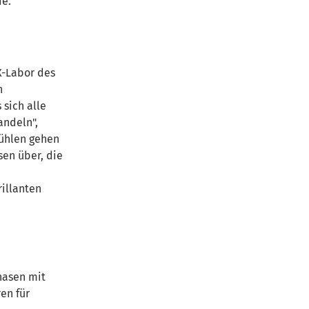
de.
X-Labor des
n
 sich alle
ndeln",
kühlen gehen
sen über, die
rillanten
hasen mit
en für