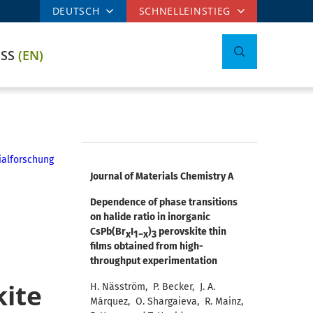
DEUTSCH
SCHNELLEINSTIEG
ESS
(EN)
ialforschung
Journal of Materials Chemistry A
Dependence of phase transitions
on halide ratio in inorganic
CsPb(Br
I
)
perovskite thin
x
1−x
3
films obtained from high-
throughput experimentation
kite
H. Näsström, P. Becker, J. A.
Márquez, O. Shargaieva, R. Mainz,