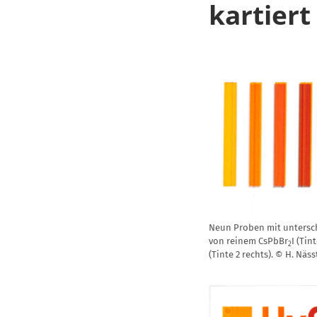
kartiert
Neun Proben mit untersc
von reinem CsPbBr
I (Tin
2
(Tinte 2 rechts). © H. Nä