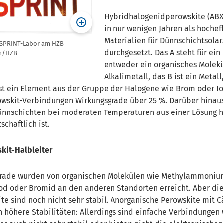
Hybridhalogenidperowskite (AB
in nur wenigen Jahren als hochef
Materialien für Dünnschichtsolar
ySPRINT-Labor am HZB
durchgesetzt. Das A steht für ein 
öm/HZB
entweder ein organisches Molekü
Alkalimetall, das B ist ein Metal
 ist ein Element aus der Gruppe der Halogene wie Brom oder Io
rowskit-Verbindungen Wirkungsgrade über 25 %. Darüber hinau
ünnschichten bei moderaten Temperaturen aus einer Lösung h
schaftlich ist.
kit-Halbleiter
rade wurden von organischen Molekülen wie Methylammonium
Jod oder Bromid an den anderen Standorten erreicht. Aber di
te sind noch nicht sehr stabil. Anorganische Perowskite mit 
 höhere Stabilitäten: Allerdings sind einfache Verbindungen 