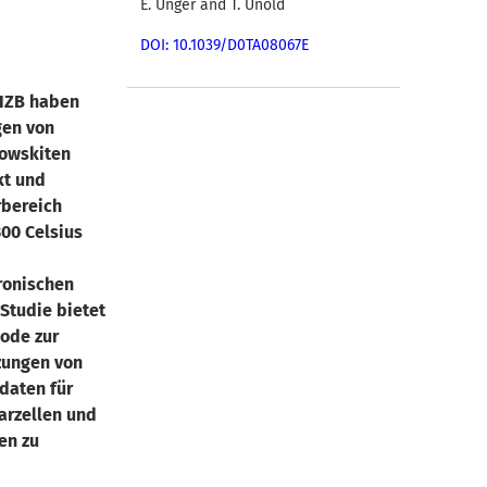
E. Unger and T. Unold
DOI: 10.1039/D0TA08067E
 HZB haben
en von
owskiten
kt und
rbereich
00 Celsius
ronischen
 Studie bietet
hode zur
ungen von
daten für
arzellen und
en zu