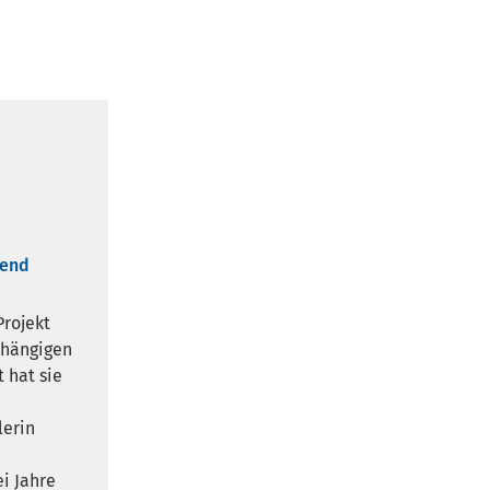
gend
Projekt
bhängigen
 hat sie
lerin
i Jahre