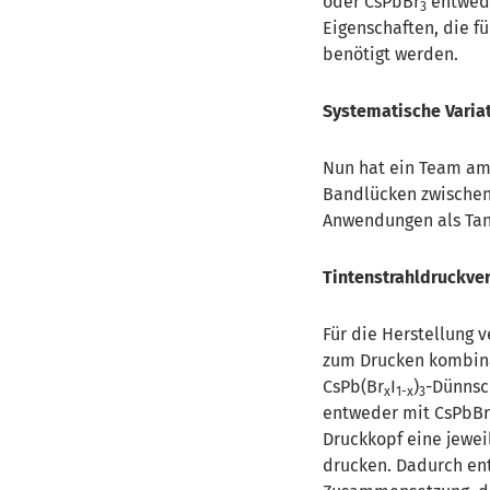
oder CsPbBr
entwede
3
Eigenschaften, die f
benötigt werden.
Systematische Vari
Nun hat ein Team a
Bandlücken zwischen 
Anwendungen als Ta
Tintenstrahldruckve
Für die Herstellung 
zum Drucken kombina
CsPb(Br
I
)
-Dünnsc
x
1-x
3
entweder mit CsPbB
Druckkopf eine jewei
drucken. Dadurch en