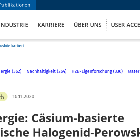
Publikationen
INDUSTRIE
KARRIERE
ÜBER UNS
USER ACC
skite kartiert
ergie (362)
Nachhaltigkeit (264)
HZB-Eigenforschung (336)
Mater
16.11.2020
rgie: Cäsium-basierte
ische Halogenid-Perows