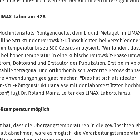
e im Anschluss noch weiteren Behandlungen unterzogen wur
LIMAX-Labor am HZB
 Hochintensitäts-Röntgenquelle, dem Liquid-Metaljet im LIMA
alline Struktur der Perowskit-Dünnschichten bei verschiedene
mtemperatur bis zu 300 Celsius analysiert. "Wir fanden, dass
ei hoher Temperatur in eine kubische Perowskit-Phase umwa
röm, Doktorand und Erstautor der Publikation. Erst beim Ab
tabile tetragonal und orthorhombisch verzerrte Perowskitpha
che Anwendungen geeignet machen. "Dies hat sich als idealer
n-situ-Röntgenstrukturanalyse mit der laborgestützten hochb
n", fügt Dr. Roland Mainz, Leiter des LIMAX-Labors, hinzu.
eßtemperatur möglich
lt hat, dass die Übergangstemperaturen in die gewünschten P
lt abnehmen, wäre es möglich, die Verarbeitungstemperatur