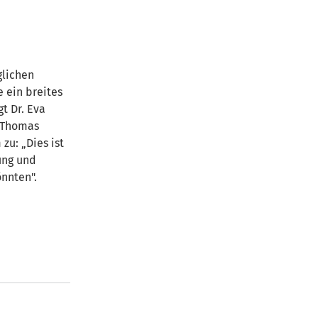
glichen
 ein breites
t Dr. Eva
. Thomas
zu: „Dies ist
ung und
nnten".