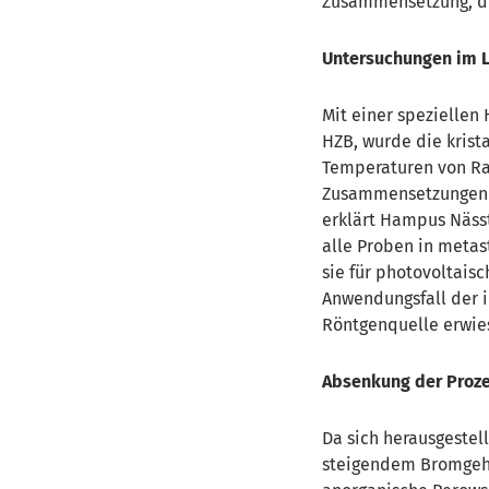
Zusammensetzung, di
Untersuchungen im 
Mit einer speziellen
HZB, wurde die krist
Temperaturen von Rau
Zusammensetzungen b
erklärt Hampus Nässt
alle Proben in metas
sie für photovoltais
Anwendungsfall der i
Röntgenquelle erwiese
Absenkung der Proz
Da sich herausgestel
steigendem Bromgeha