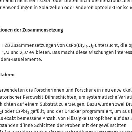
r auch nicht sehr stabil oder bieten nicht die elektronischen
ür Anwendungen in Solarzellen oder anderen optoelektronisc
ationen der Zusammensetzung
m HZB Zusammensetzungen von CsPb(Br
I
)
untersucht, die o
x
1-x
3
1,73 und 2,37 eV bieten. Das macht diese Mischungen interess
ndem-Bauelemente.
rfahren
verwendeten die Forscherinnen und Forscher ein neu entwickel
torischer Perowskit-Dünnschichten, um systematische Variat
hichten auf einem Substrat zu erzeugen. Dazu wurden zwei Dr
r
I oder CsPbI
gefüllt, und der Drucker programmiert, um aus
2
3
ls exakt bemessene Anzahl von Flüssigkeitströpfchen auf das 
tstanden dünne Schichten der Proben mit der gewünschten