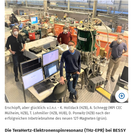
Erschöpft, aber glücklich: v.l.n.r. - K. Holldack (HZB), A. Schnegg (MPI CEC
Mülheim, HZB), T. Lohmiller (HZB, HUB), D. Ponwitz (HZB) nach der
erfolgreichen Inbetriebnahme des neuen 12T-Magneten (grün).
Die TeraHertz-Elektronenspinresonanz (THz-EPR) bei BESSY