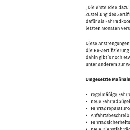
Die erste Idee dazu 
Zustellung des Zertif
dafür als Fahrradkoo
letzten Monaten ver
Diese Anstrengungen 
die Re-Zertifizierung
dahin gibt´s noch et
unter anderem zur w
Umgesetzte Maßnah
r
egelmäßige Fahrr
neue Fahrradbügel
Fahrradreparatur-
Anfahrtsbeschreib
Fahrradsicherheit
neue Dienstfahrrä