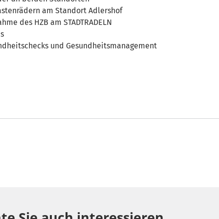
astenrädern am Standort Adlershof
nahme des HZB am STADTRADELN
es
ndheitschecks und Gesundheitsmanagement
te Sie auch interessieren