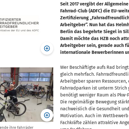
Seit 2017 vergibt der Allgemein
Fahrrad-Club (ADFC) die EU-weit
Zertifizierung „Fahrradfreundlic
Arbeitgeber“. Nun hat das Helm
Berlin das begehrte Siegel in Sil
Damit möchte das HZB noch attra
Arbeitgeber sein, gerade auch fü
internationale Bewerberinnen u
Wer Beschäftigte aufs Rad bringt,
gleich mehrfach. Fahrradfreundl
Arbeitgeber sparen Ressourcen,
Fahrradparken ist unterm Strich 
benötigt weniger Raum als Pkw-P
Die regelmäßige Bewegung stärk
nachweislich die Gesundheit und
Motivation. Auch im Wettbewer
Fachkräfte zählen attraktive Ang
ende ihre Fahrräder