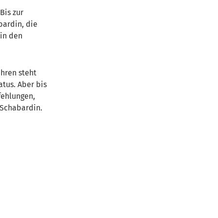
Bis zur
bardin, die
 in den
ahren steht
atus. Aber bis
fehlungen,
 Schabardin.