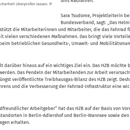
ums Radfahren.
icherheit überprüfen lassen. ©
Sara Tsudome, Projektleiterin b
Bundesverband, sagt: „Das Helm
stützt die Mitarbeiterinnen und Mitarbeiter, die das Fahrrad f
it vielen verschiedenen Maßnahmen. Das bringt viele Vorteile
 beim betrieblichen Gesundheits-, Umwelt- und Mobilitätsm
hlt darüber hinaus auf ein wichtiges Ziel ein. Das HZB möchte 
werden. Das Pendeln der Mitarbeitenden zur Arbeit verursach
jüngst veröffentlichte
Treibhausgas-Bilanz des HZB
zeigt. Desh
rens und die Verbesserung der Fahrrad-Infrastruktur eine wic
adfreundlicher Arbeitgeber“ hat das HZB auf der Basis von Vor
tandorten in Berlin-Adlershof und Berlin-Wannsee sowie den
agen erhalten.