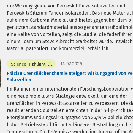
die Wirkungsgrade von Perowskit-Einzelsolarzellen und
Perowskit/Silizium Tandemsolarzellen. Das neue Material 
auf einem Carboran-Molekül und bietet gegenüber dem bi
genutzten Standardmaterial aus so genannten Fußballmol
eine Reihe von Vorteilen, zeigt die Studie, die federführe
einem Team um Steve Albrecht erarbeitet wurde. Inzwische
Material patentiert und kommerziell erhältlich.
14.07.2026
Science Highlight
Präzise Grenzflächenchemie steigert Wirkungsgrad von Pe
Solarzellen
Im Rahmen einer internationalen Forschungskooperation 
eine neue molekulare Strategie entwickelt, um eine der
Grenzflächen in Perowskit-Solarzellen zu verbessern. Die d
resultierenden Solarzellen erreichten in der n-i-p-Archite
Energieumwandlungswirkungsgrad von 26,19 % bei gleichze
hoher Betriebsstabilität unter längerer Bestrahlung und e
Temperaturen. Die Ergebnisse wurden im „Journal of the 