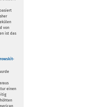
basiert
sher
ekülen
nd von
n ist das
rowskit-
wurde
araus
ktur einen
itig
rhöhten
American