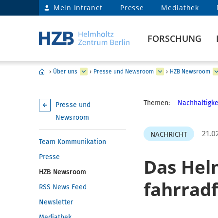
Mein Intranet
Presse
Mediathek
FORSCHUNG
›
Über uns
›
Presse und Newsroom
›
HZB Newsroom
Themen:
Nachhaltigke
Presse und
Newsroom
21.0
NACHRICHT
Team Kommunikation
Presse
Das Hel
HZB Newsroom
fahrrad
RSS News Feed
Newsletter
Mediathek