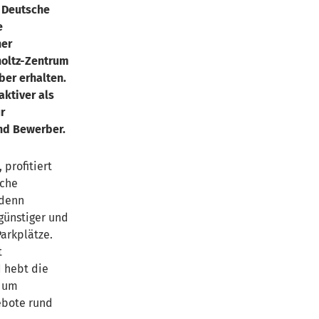
e Deutsche
e
her
holtz-Zentrum
ber erhalten.
ktiver als
r
nd Bewerber.
 profitiert
iche
 denn
günstiger und
arkplätze.
t
 hebt die
b um
ebote rund