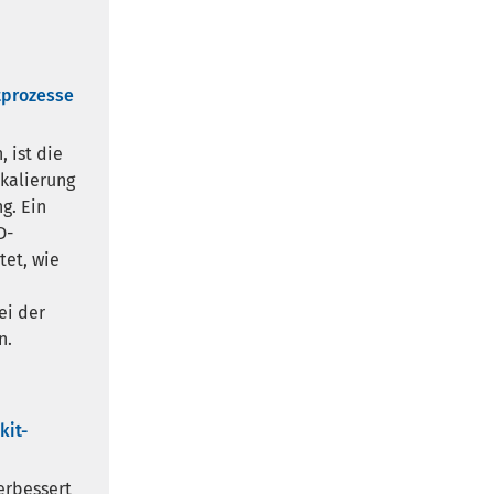
tprozesse
 ist die
skalierung
g. Ein
D-
tet, wie
ei der
n.
kit-
erbessert