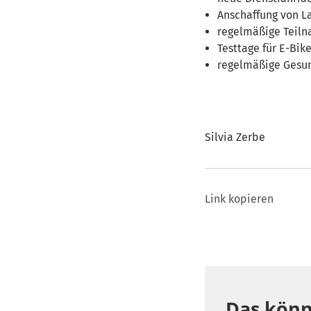
Anschaffung von L
r
egelmäßige Teil
Testtage für E-Bik
regelmäßige Gesu
Silvia Zerbe
Link kopieren
Das könn