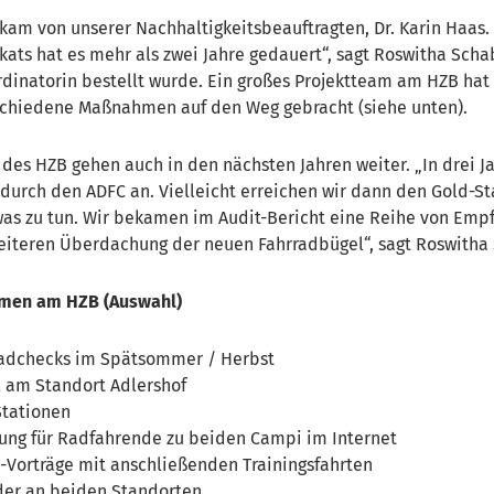
kam von unserer Nachhaltigkeitsbeauftragten, Dr. Karin Haas. 
ikats hat es mehr als zwei Jahre gedauert“, sagt Roswitha Scha
rdinatorin bestellt wurde. Ein großes Projektteam am HZB hat
schiedene Maßnahmen auf den Weg gebracht (siehe unten).
des HZB gehen auch in den nächsten Jahren weiter. „In drei J
 durch den ADFC an. Vielleicht erreichen wir dann den Gold-St
was zu tun. Wir bekamen im Audit-Bericht eine Reihe von Emp
eiteren Überdachung der neuen Fahrradbügel“, sagt Roswitha
men am HZB (Auswahl)
adchecks im Spätsommer / Herbst
 am Standort Adlershof
Stationen
ung für Radfahrende zu beiden Campi im Internet
s-Vorträge mit anschließenden Trainingsfahrten
der an beiden Standorten