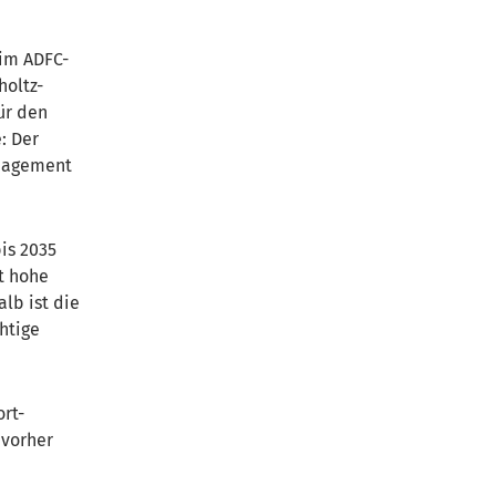
eim ADFC-
holtz-
ür den
: Der
anagement
bis 2035
t hohe
alb ist die
htige
ort-
 vorher