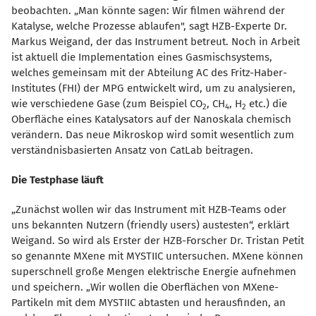
beobachten. „Man könnte sagen: Wir filmen während der
Katalyse, welche Prozesse ablaufen", sagt HZB-Experte Dr.
Markus Weigand, der das Instrument betreut. Noch in Arbeit
ist aktuell die Implementation eines Gasmischsystems,
welches gemeinsam mit der Abteilung AC des Fritz-Haber-
Institutes (FHI) der MPG entwickelt wird, um zu analysieren,
wie verschiedene Gase (zum Beispiel CO
, CH
, H
etc.) die
2
4
2
Oberfläche eines Katalysators auf der Nanoskala chemisch
verändern. Das neue Mikroskop wird somit wesentlich zum
verständnisbasierten Ansatz von
CatLab
beitragen.
Die Testphase läuft
Zunächst wollen wir das Instrument mit HZB-Teams oder
uns bekannten Nutzern (friendly users) austesten“, erklärt
Weigand. So wird als Erster der HZB-Forscher Dr. Tristan Petit
so genannte MXene mit MYSTIIC untersuchen. MXene können
superschnell große Mengen elektrische Energie aufnehmen
und speichern. „Wir wollen die Oberflächen von MXene-
Partikeln mit dem MYSTIIC abtasten und herausfinden, an