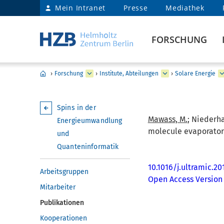
Mein Intranet
Presse
Mediathek
FORSCHUNG
›
Forschung
›
Institute, Abteilungen
›
Solare Energie
Spins in der
Mawass, M.
; Niederha
Energieumwandlung
molecule evaporator 
und
Quanteninformatik
10.1016/j.ultramic.20
Arbeitsgruppen
Open Access Version
Mitarbeiter
Publikationen
Kooperationen