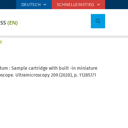
DEUTSCH
SCHNELLEINSTIEG
ESS
(EN)
dum : Sample cartridge with built -in miniature
cope. Ultramicroscopy 209 (2020), p. 112857/1