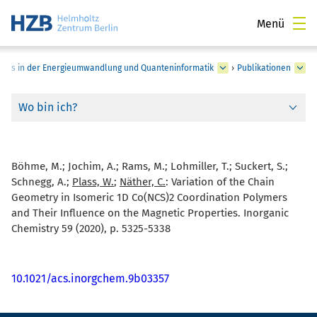
Menü
pins in der Energieumwandlung und Quanteninformatik
›
Publikationen
Wo bin ich?
Böhme, M.; Jochim, A.; Rams, M.; Lohmiller, T.; Suckert, S.;
Schnegg, A.;
Plass, W.
;
Näther, C.
:
Variation of the Chain
Geometry in Isomeric 1D Co(NCS)2 Coordination Polymers
and Their Influence on the Magnetic Properties. Inorganic
Chemistry 59 (2020), p. 5325-5338
10.1021/acs.inorgchem.9b03357