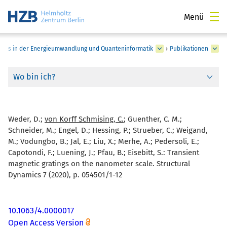
Menü
pins in der Energieumwandlung und Quanteninformatik
›
Publikationen
Wo bin ich?
Weder, D.;
von Korff Schmising, C.
; Guenther, C. M.;
Schneider, M.; Engel, D.; Hessing, P.; Strueber, C.; Weigand,
M.; Vodungbo, B.; Jal, E.; Liu, X.; Merhe, A.; Pedersoli, E.;
Capotondi, F.; Luening, J.; Pfau, B.; Eisebitt, S.:
Transient
magnetic gratings on the nanometer scale. Structural
Dynamics 7 (2020), p. 054501/1-12
10.1063/4.0000017
Open Access Version