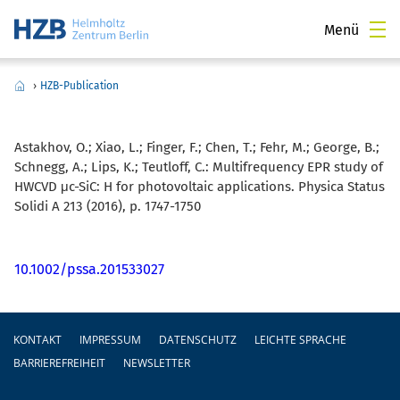
Menü
›
HZB-Publication
Astakhov, O.; Xiao, L.; Finger, F.; Chen, T.; Fehr, M.; George, B.;
Schnegg, A.; Lips, K.; Teutloff, C.:
Multifrequency EPR study of
HWCVD μc-SiC: H for photovoltaic applications. Physica Status
Solidi A 213 (2016), p. 1747-1750
10.1002/pssa.201533027
Fußzeile
KONTAKT
IMPRESSUM
DATENSCHUTZ
LEICHTE SPRACHE
BARRIEREFREIHEIT
NEWSLETTER