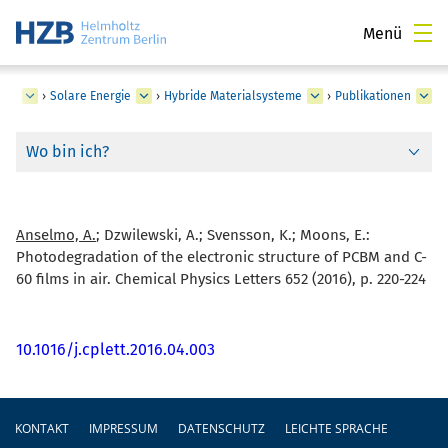
Menü
ngen
›
Solare Energie
›
Hybride Materialsysteme
›
Publikationen
Wo bin ich?
Anselmo, A.
; Dzwilewski, A.; Svensson, K.; Moons, E.:
Photodegradation of the electronic structure of PCBM and C-
60 films in air. Chemical Physics Letters 652 (2016), p. 220-224
10.1016/j.cplett.2016.04.003
Fußzeile
KONTAKT
IMPRESSUM
DATENSCHUTZ
LEICHTE SPRACHE