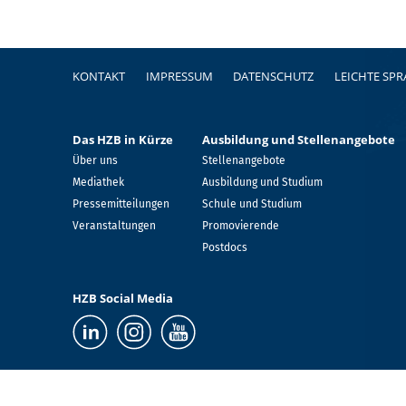
Fußzeile
KONTAKT
IMPRESSUM
DATENSCHUTZ
LEICHTE SP
Das HZB in Kürze
Ausbildung und Stellenangebote
Über uns
Stellenangebote
Mediathek
Ausbildung und Studium
Pressemitteilungen
Schule und Studium
Veranstaltungen
Promovierende
Postdocs
HZB Social Media