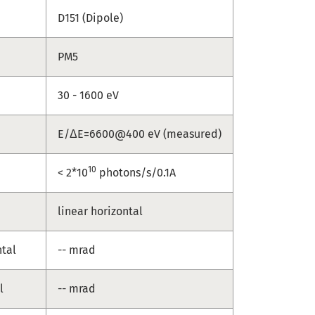
D151 (Dipole)
PM5
30 - 1600 eV
E/ΔE=6600@400 eV (measured)
10
< 2*10
photons/s/0.1A
linear horizontal
ntal
-- mrad
l
-- mrad