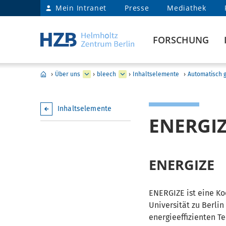
Mein Intranet
Presse
Mediathek
FORSCHUNG
›
Über uns
›
bleech
›
Inhaltselemente
›
Automatisch g
Inhaltselemente
ENERGI
ENERGIZE
ENERGIZE ist eine K
Universität zu Berli
energieeffizienten T