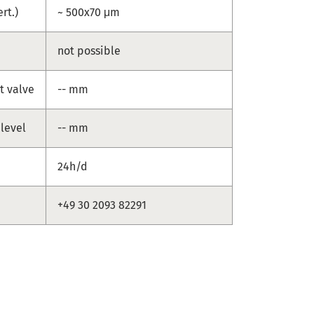
ert.)
~ 500x70 μm
not possible
t valve
-- mm
 level
-- mm
24h/d
+49 30 2093 82291