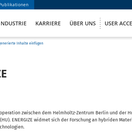
Publikationen
INDUSTRIE
KARRIERE
ÜBER UNS
USER ACC
enerierte Inhalte einfügen
ZE
ooperation zwischen dem Helmholtz-Zentrum Berlin und der 
n (HU). ENERGIZE widmet sich der Forschung an hybriden Mater
echnologien.