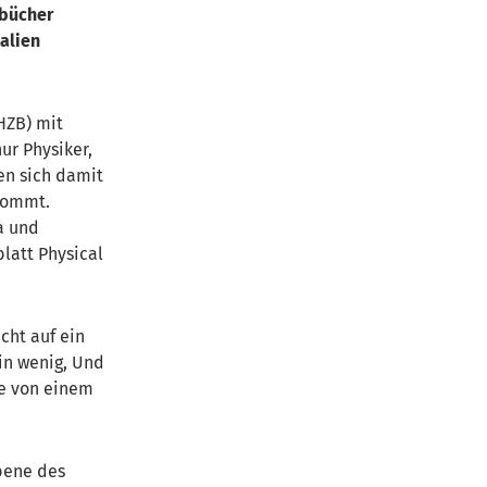
rbücher
alien
HZB) mit
ur Physiker,
en sich damit
kommt.
a und
latt Physical
cht auf ein
ein wenig, Und
ie von einem
bene des