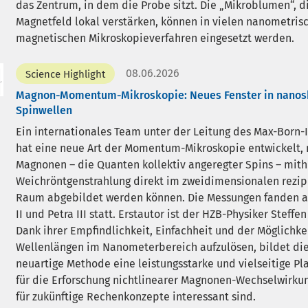
das Zentrum, in dem die Probe sitzt. Die „Mikroblumen“, d
Magnetfeld lokal verstärken, können in vielen nanometris
magnetischen Mikroskopieverfahren eingesetzt werden.
08.06.2026
Science Highlight
Magnon-Momentum-Mikroskopie: Neues Fenster in nanos
Spinwellen
Ein internationales Team unter der Leitung des Max-Born-I
hat eine neue Art der Momentum-Mikroskopie entwickelt, 
Magnonen – die Quanten kollektiv angeregter Spins – mith
Weichröntgenstrahlung direkt im zweidimensionalen rezi
Raum abgebildet werden können. Die Messungen fanden 
II und Petra III statt. Erstautor ist der HZB-Physiker Steffen
Dank ihrer Empfindlichkeit, Einfachheit und der Möglichkei
Wellenlängen im Nanometerbereich aufzulösen, bildet di
neuartige Methode eine leistungsstarke und vielseitige Pl
für die Erforschung nichtlinearer Magnonen-Wechselwirku
für zukünftige Rechenkonzepte interessant sind.