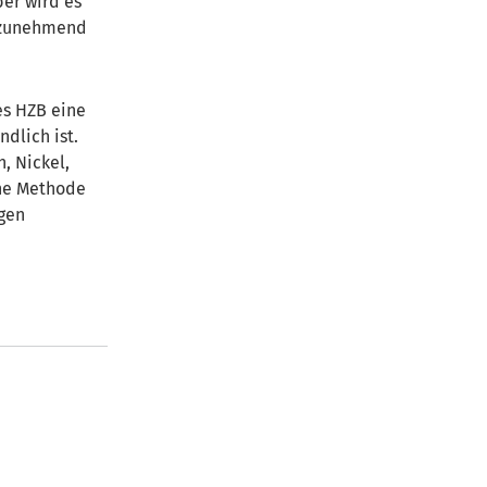
ber wird es
e zunehmend
es HZB eine
dlich ist.
, Nickel,
che Methode
egen