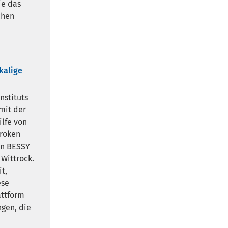
ie das
chen
kalige
nstituts
mit der
ilfe von
proken
an BESSY
 Wittrock.
t,
ese
attform
ngen, die