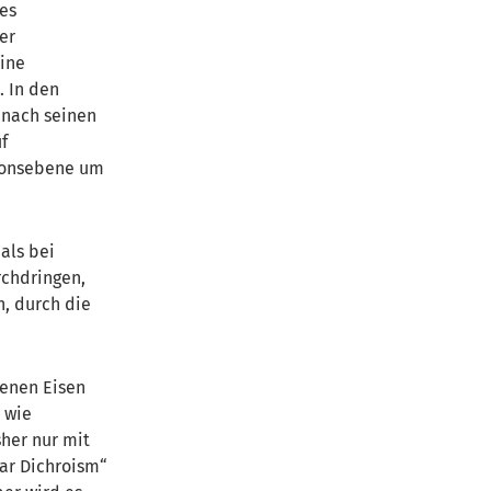
des
er
eine
. In den
 nach seinen
f
tionsebene um
als bei
rchdringen,
n, durch die
denen Eisen
 wie
sher nur mit
ear Dichroism“