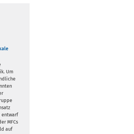
kale
e
ik. Um
ndliche
onnten
er
gruppe
nsatz
 entwarf
der MFCs
ld auf