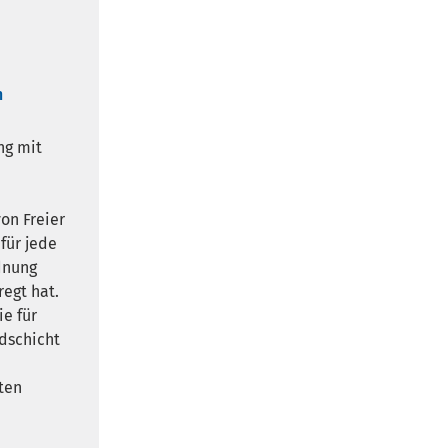
n
ng mit
on Freier
für jede
dnung
egt hat.
ie für
dschicht
ten