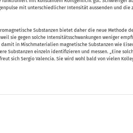
e funktioniert mit konstantem Röntgenlicht gut. Schwieriger a
tgenpulse mit unterschiedlicher Intensität aussenden und di
ferromagnetische Substanzen bietet daher die neue Methode d
 weil sie gegen solche Intensitätsschwankungen weniger empfin
damit in Mischmaterialien magnetische Substanzen wie Eisen
ere Substanzen einzeln identifizieren und messen. „Eine sol
 freut sich Sergio Valencia. Sie wird wohl bald von vielen Koll