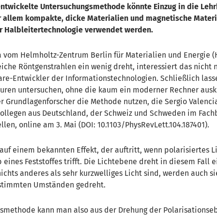
n entwickelte Untersuchungsmethode könnte Einzug in die Leh
or allem kompakte, dicke Materialien und magnetische Materi
er Halbleitertechnologie verwendet werden.
 vom Helmholtz-Zentrum Berlin für Materialien und Energie (
che Röntgenstrahlen ein wenig dreht, interessiert das nicht n
e-Entwickler der Informationstechnologien. Schließlich lass
turen untersuchen, ohne die kaum ein moderner Rechner aus
r Grundlagenforscher die Methode nutzen, die Sergio Valenci
ollegen aus Deutschland, der Schweiz und Schweden im Fachb
llen, online am 3. Mai (DOI: 10.1103/PhysRevLett.104.187401).
uf einem bekannten Effekt, der auftritt, wenn polarisiertes Li
eines Feststoffes trifft. Die Lichtebene dreht in diesem Fall 
ichts anderes als sehr kurzwelliges Licht sind, werden auch s
estimmten Umständen gedreht.
essmethode kann man also aus der Drehung der Polarisationse