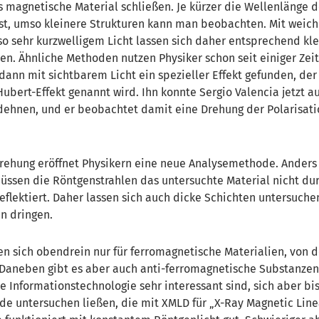
s magnetische Material schließen. Je kürzer die Wellenlänge 
st, umso kleinere Strukturen kann man beobachten. Mit weich
so sehr kurzwelligem Licht lassen sich daher entsprechend kl
en. Ähnliche Methoden nutzen Physiker schon seit einiger Zeit
dann mit sichtbarem Licht ein spezieller Effekt gefunden, der
ubert-Effekt genannt wird. Ihn konnte Sergio Valencia jetzt au
dehnen, und er beobachtet damit eine Drehung der Polarisa
rehung eröffnet Physikern eine neue Analysemethode. Anders 
ssen die Röntgenstrahlen das untersuchte Material nicht du
eflektiert. Daher lassen sich auch dicke Schichten untersuche
n dringen.
n sich obendrein nur für ferromagnetische Materialien, von 
 Daneben gibt es aber auch anti-ferromagnetische Substanzen
ie Informationstechnologie sehr interessant sind, sich aber bi
de untersuchen ließen, die mit XMLD für „X-Ray Magnetic Lin