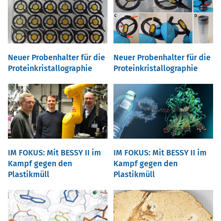
Neuer Probenhalter für die
Neuer Probenhalter für die
Proteinkristallographie
Proteinkristallographie
IM FOKUS: Mit BESSY II im
IM FOKUS: Mit BESSY II im
Kampf gegen den
Kampf gegen den
Plastikmüll
Plastikmüll