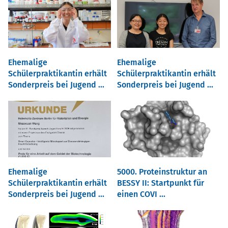
Ehemalige
Ehemalige
Schülerpraktikantin erhält
Schülerpraktikantin erhält
Sonderpreis bei Jugend ...
Sonderpreis bei Jugend ...
Ehemalige
5000. Proteinstruktur an
Schülerpraktikantin erhält
BESSY II: Startpunkt für
Sonderpreis bei Jugend ...
einen COVI ...