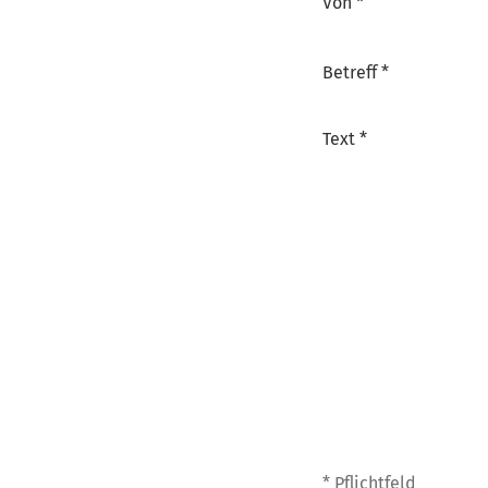
Von *
Betreff *
Text *
* Pflichtfeld