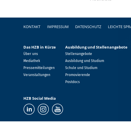
Fußzeile
KONTAKT
IMPRESSUM
DATENSCHUTZ
LEICHTE SP
Das HZB in Kürze
Ausbildung und Stellenangebote
Über uns
Stellenangebote
Mediathek
Ausbildung und Studium
Pressemitteilungen
Schule und Studium
Veranstaltungen
Promovierende
Postdocs
HZB Social Media