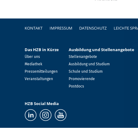
Fußzeile
KONTAKT
IMPRESSUM
DATENSCHUTZ
LEICHTE SP
Das HZB in Kürze
Ausbildung und Stellenangebote
Über uns
Stellenangebote
Mediathek
Ausbildung und Studium
Pressemitteilungen
Schule und Studium
Veranstaltungen
Promovierende
Postdocs
HZB Social Media