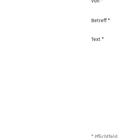
Von *
Betreff *
Text *
* Pflichtfeld