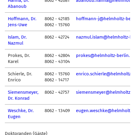
Hanna, Dr.
8062 - 42081
abanoub.hanna@helmholtz-b
Abanoub
Hoffmann, Dr.
8062 - 42185
hoffmann-j@helmholtz-berli
Jens-Uwe
8062 - 15760
Islam, Dr.
8062 - 42724
nazmul.islam@helmholtz-ber
Nazmul
Prokes, Dr.
8062 - 42804
prokes@helmholtz-berlin.de
Karel
8062 - 43104
Schierle, Dr.
8062 - 15760
enrico.schierle@helmholtz-b
Enrico
8062 - 14717
Siemensmeyer,
8062 - 42757
siemensmeyer@helmholtz-be
Dr. Konrad
Weschke, Dr.
8062 - 13409
eugen.weschke@helmholtz-b
Eugen
Doktoranden (Gäste)