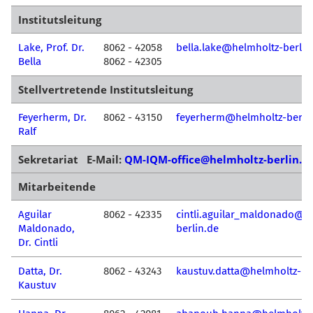
Institutsleitung
Lake, Prof. Dr.
8062 - 42058
bella.lake@helmholtz-berlin
Bella
8062 - 42305
Stellvertretende Institutsleitung
Feyerherm, Dr.
8062 - 43150
feyerherm@helmholtz-berli
Ralf
Sekretariat E-Mail:
QM-IQM-office@helmholtz-berlin.d
Mitarbeitende
Aguilar
8062 - 42335
cintli.aguilar_maldonado@h
Maldonado,
berlin.de
Dr. Cintli
Datta, Dr.
8062 - 43243
kaustuv.datta@helmholtz-be
Kaustuv