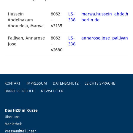
Hussein
8062
LS-
marwa.hussein_abdelha
Abdelhakam
-
338
berlin.de
Abouelela, Marwa
43135
Palliyan, Annarose
8062
LS-
annarose.jose_palliyan@
Jose
-
338
42680
Fußzeile
KONTAKT
IMPRESSUM
DATENSCHUTZ
LEICHTE SPRACHE
BARRIEREFREIHEIT
NEWSLETTER
Das HZB in Kürze
Über uns
Mediathek
Pressemitteilungen