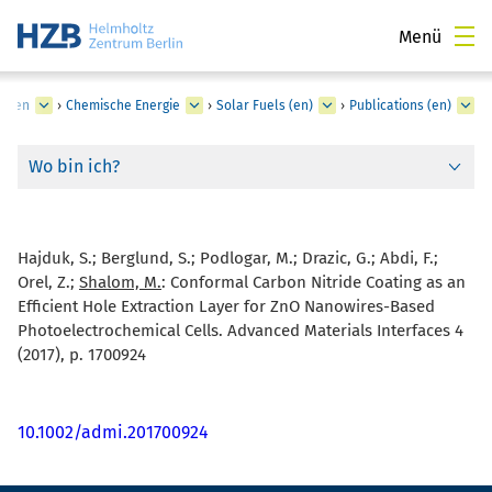
Menü
lungen
›
Chemische Energie
›
Solar Fuels (en)
›
Publications (en)
Wo bin ich?
Hajduk, S.; Berglund, S.; Podlogar, M.; Drazic, G.; Abdi, F.;
Orel, Z.;
Shalom, M.
:
Conformal Carbon Nitride Coating as an
Efficient Hole Extraction Layer for ZnO Nanowires-Based
Photoelectrochemical Cells. Advanced Materials Interfaces 4
(2017), p. 1700924
10.1002/admi.201700924