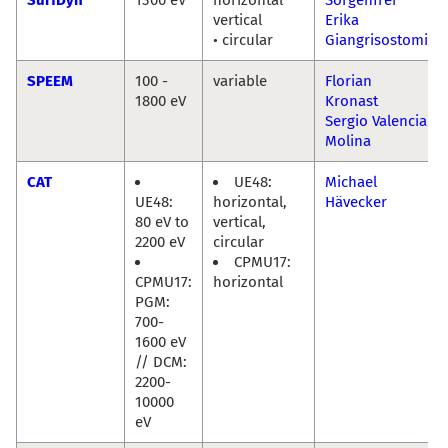
vertical
Erika
• circular
Giangrisostomi
SPEEM
100 -
variable
Florian
1800 eV
Kronast
Sergio Valencia
Molina
CAT
UE48:
Michael
UE48:
horizontal,
Hävecker
80 eV to
vertical,
2200 eV
circular
CPMU17:
CPMU17:
horizontal
PGM:
700-
1600 eV
// DCM:
2200-
10000
eV