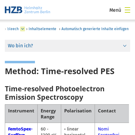
Menü
›
bleech
›
Inhaltselemente
›
Automatisch generierte Inhalte einfügen
Wo bin ich?
Method: Time-resolved PES
Time-resolved Photoelectron
Emission Spectroscopy
Instrument
Energy
Polarisation
Contact
Range
FemtoSpex-
60 -
• linear
Nomi
SurfDyn
1300 eV
horizontal
Sorgenfrei