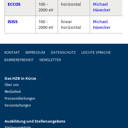
ECCOS
100 -
horizontal
Michael
2000 eV
Hävecker
ISISS
100 -
linear
Michael
2000 eV
horizontal
Hävecker
Fußzeile
KONTAKT
IMPRESSUM
DATENSCHUTZ
LEICHTE SPRACHE
BARRIEREFREIHEIT
NEWSLETTER
Das HZB in Kürze
Über uns
Mediathek
Pressemitteilungen
Veranstaltungen
Ausbildung und Stellenangebote
Stellenangebote