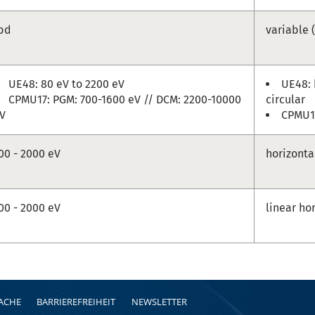
bd
variable (
UE48: 80 eV to 2200 eV
UE48: 
CPMU17: PGM: 700-1600 eV // DCM: 2200-10000
circular
V
CPMU17
00 - 2000 eV
horizonta
00 - 2000 eV
linear ho
RACHE
BARRIEREFREIHEIT
NEWSLETTER