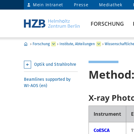
Mein Intranet
Presse
Mediathek
FORSCHUNG
›
Forschung
›
Institute, Abteilungen
›
Wissenschaftlich
Optik und Strahlrohre
Method:
Beamlines supported by
WI-AOS (en)
X-ray Photo
Instrument
E
CoESCA
1