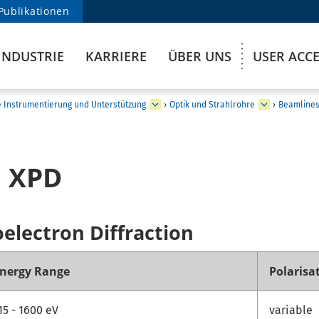
Publikationen
INDUSTRIE
KARRIERE
ÜBER UNS
USER ACC
e Instrumentierung und Unterstützung
›
Optik und Strahlrohre
›
Beamlines
 XPD
electron Diffraction
nergy Range
Polarisa
15 - 1600 eV
variable