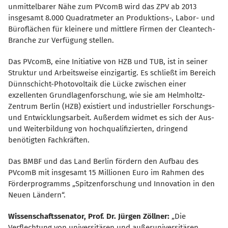
unmittelbarer Nähe zum PVcomB wird das ZPV ab 2013
insgesamt 8.000 Quadratmeter an Produktions-, Labor- und
Büroflächen für kleinere und mittlere Firmen der Cleantech-
Branche zur Verfügung stellen.
Das PVcomB, eine Initiative von HZB und TUB, ist in seiner
Struktur und Arbeitsweise einzigartig. Es schließt im Bereich
Dünnschicht-Photovoltaik die Lücke zwischen einer
exzellenten Grundlagenforschung, wie sie am Helmholtz-
Zentrum Berlin (HZB) existiert und industrieller Forschungs-
und Entwicklungsarbeit. Außerdem widmet es sich der Aus-
und Weiterbildung von hochqualifizierten, dringend
benötigten Fachkräften.
Das BMBF und das Land Berlin fördern den Aufbau des
PVcomB mit insgesamt 15 Millionen Euro im Rahmen des
Förderprogramms „Spitzenforschung und Innovation in den
Neuen Ländern“.
Wissenschaftssenator, Prof. Dr. Jürgen Zöllner:
Die
Verflechtung von universitären und außeruniversitären