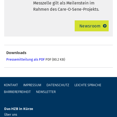
Messzelle gilt als Meilenstein im
Rahmen des Care-O-Sene-Projekts.
Newsroom
Downloads
Pressemitteilung als PDF
PDF (80.2 KB)
Fußzeile
KONTAKT
IMPRESSUM
DATENSCHUTZ
LEICHTE SPRACHE
BARRIEREFREIHEIT
NEWSLETTER
Das HZB in Kürze
Über uns