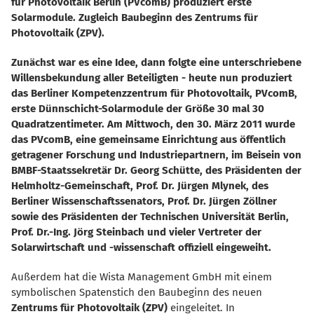
für Photovoltaik Berlin (PVcomB) produziert erste
Solarmodule. Zugleich Baubeginn des Zentrums für
Photovoltaik (ZPV).
Zunächst war es eine Idee, dann folgte eine unterschriebene
Willensbekundung aller Beteiligten - heute nun produziert
das Berliner Kompetenzzentrum für Photovoltaik, PVcomB,
erste Dünnschicht-Solarmodule der Größe 30 mal 30
Quadratzentimeter. Am Mittwoch, den 30. März 2011 wurde
das PVcomB, eine gemeinsame Einrichtung aus öffentlich
getragener Forschung und Industriepartnern, im Beisein von
BMBF-Staatssekretär Dr. Georg Schütte, des Präsidenten der
Helmholtz-Gemeinschaft, Prof. Dr. Jürgen Mlynek, des
Berliner Wissenschaftssenators, Prof. Dr. Jürgen Zöllner
sowie des Präsidenten der Technischen Universität Berlin,
Prof. Dr.-Ing. Jörg Steinbach und vieler Vertreter der
Solarwirtschaft und -wissenschaft offiziell eingeweiht.
Außerdem hat die Wista Management GmbH mit einem
symbolischen Spatenstich den Baubeginn des neuen
Zentrums für Photovoltaik (ZPV)
eingeleitet. In