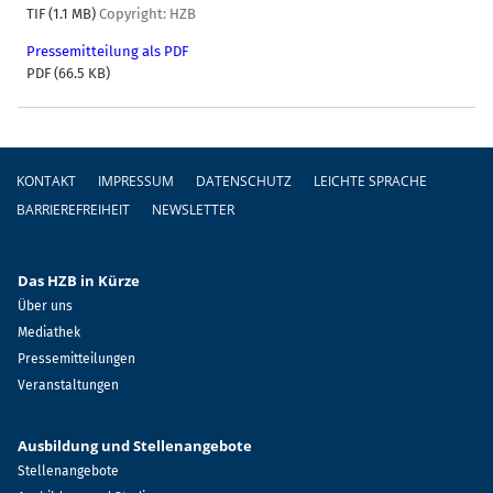
TIF (1.1 MB)
Copyright: HZB
Pressemitteilung als PDF
PDF (66.5 KB)
Fußzeile
KONTAKT
IMPRESSUM
DATENSCHUTZ
LEICHTE SPRACHE
BARRIEREFREIHEIT
NEWSLETTER
Das HZB in Kürze
Über uns
Mediathek
Pressemitteilungen
Veranstaltungen
Ausbildung und Stellenangebote
Stellenangebote