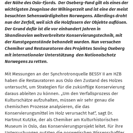
der Nähe des Oslo-Fjords. Der Oseberg-Fund gilt als eines der
wichtigsten Zeugnisse der Wikingerzeit und ist eine der meist
besuchten Sehenswürdigkeiten Norwegens. Allerdings droht
nun der Zerfall, weil sich die Holzfasern der Objekte auflösen.
Der Grund dafür ist die vor einhundert Jahren in
Skandinavien weitverbreitete Konservierungstechnik, mit
der Kunstgegenstände behandelt wurden. Nun versuchen
Chemiker und Restauratoren des Projektes Saving Oseberg
mit internationaler Unterstützung den Nationalschatz
Norwegens zu retten.
Mit Messungen an der Synchrotronquelle BESSY II am HZB
haben die Restauratoren aus Oslo den Zustand des Holzes
untersucht, um Strategien für die zukünftige Konservierung
daraus ableiten zu können. „Um den Verfallsprozess der
Kulturschätze aufzuhalten, müssen wir sehr genau die
chemischen Prozesse analysieren, die das
Konservierungsmittel im Holz verursacht hat“, sagt Dr.
Hartmut Kutzke, der als Chemiker am Kulturhistorischen
Museum in Oslo, das Konservierungsprojekt leitet. Für ihre
Untersuchungen nutzten die norwegischen Wissenschaftler