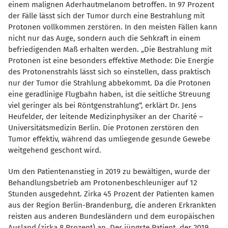
einem malignen Aderhautmelanom betroffen. In 97 Prozent
der Fälle lässt sich der Tumor durch eine Bestrahlung mit
Protonen vollkommen zerstören. In den meisten Fällen kann
nicht nur das Auge, sondern auch die Sehkraft in einem
befriedigenden Maß erhalten werden. „Die Bestrahlung mit
Protonen ist eine besonders effektive Methode: Die Energie
des Protonenstrahls lässt sich so einstellen, dass praktisch
nur der Tumor die Strahlung abbekommt. Da die Protonen
eine geradlinige Flugbahn haben, ist die seitliche Streuung
viel geringer als bei Röntgenstrahlung“, erklärt Dr. Jens
Heufelder, der leitende Medizinphysiker an der Charité –
Universitätsmedizin Berlin. Die Protonen zerstören den
Tumor effektiv, während das umliegende gesunde Gewebe
weitgehend geschont wird.
Um den Patientenanstieg in 2019 zu bewältigen, wurde der
Behandlungsbetrieb am Protonenbeschleuniger auf 12
Stunden ausgedehnt. Zirka 45 Prozent der Patienten kamen
aus der Region Berlin-Brandenburg, die anderen Erkrankten
reisten aus anderen Bundesländern und dem europäischen
Ausland (zirka 8 Prozent) an. Der jüngste Patient, der 2019