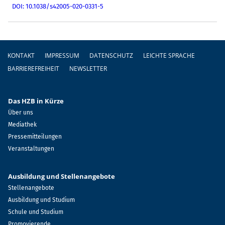
DOI: 10.1038/s42005-020-0331-5
Fußzeile
KONTAKT
IMPRESSUM
DATENSCHUTZ
LEICHTE SPRACHE
BARRIEREFREIHEIT
NEWSLETTER
Das HZB in Kürze
Über uns
Mediathek
Pressemitteilungen
Veranstaltungen
Ausbildung und Stellenangebote
Stellenangebote
Ausbildung und Studium
Schule und Studium
Promovierende