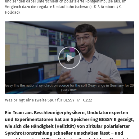
und senden dabei unterschiedlich polarisierte Röntgenimpulse aus. Im
Vergleich dazu die reguläre Umlaufbahn (schwarz). © F. Armborst/K.
Holldack
Video
Player
Was bringt eine zweite Spur für BESSY II?
02:22
Ein Team aus Beschleunigerphysikern, Undulatorexperten
und Experimentatoren hat am Speicherring BESSY II gezeigt,
wie sich die Händigkeit (Helizität) von zirkular polarisierter
Synchrotronstrahlung schneller umschalten lässt – und