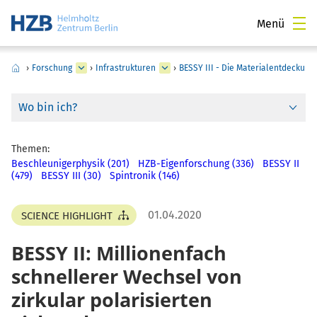
Menü
›
Forschung
›
Infrastrukturen
›
BESSY III - Die Materialentdeckun
Wo bin ich?
Themen:
Beschleunigerphysik (201)
HZB-Eigenforschung (336)
BESSY II
(479)
BESSY III (30)
Spintronik (146)
01.04.2020
SCIENCE HIGHLIGHT
BESSY II: Millionenfach
schnellerer Wechsel von
zirkular polarisierten