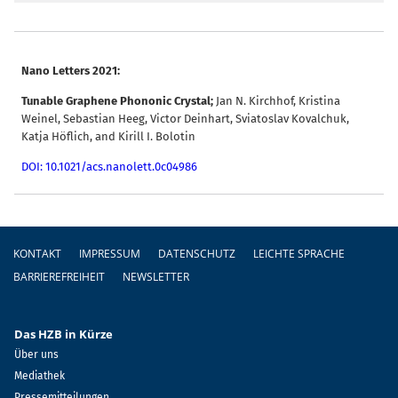
Nano Letters 2021:
Tunable Graphene Phononic Crystal;
Jan N. Kirchhof, Kristina
Weinel, Sebastian Heeg, Victor Deinhart, Sviatoslav Kovalchuk,
Katja Höflich, and Kirill I. Bolotin
DOI: 10.1021/acs.nanolett.0c04986
Fußzeile
KONTAKT
IMPRESSUM
DATENSCHUTZ
LEICHTE SPRACHE
BARRIEREFREIHEIT
NEWSLETTER
Das HZB in Kürze
Über uns
Mediathek
Pressemitteilungen