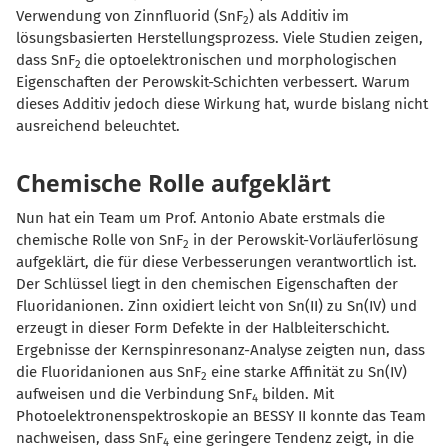
Verwendung von Zinnfluorid (SnF
) als Additiv im
2
lösungsbasierten Herstellungsprozess. Viele Studien zeigen,
dass SnF
die optoelektronischen und morphologischen
2
Eigenschaften der Perowskit-Schichten verbessert. Warum
dieses Additiv jedoch diese Wirkung hat, wurde bislang nicht
ausreichend beleuchtet.
Chemische Rolle aufgeklärt
Nun hat ein Team um Prof. Antonio Abate erstmals die
chemische Rolle von SnF
in der Perowskit-Vorläuferlösung
2
aufgeklärt, die für diese Verbesserungen verantwortlich ist.
Der Schlüssel liegt in den chemischen Eigenschaften der
Fluoridanionen. Zinn oxidiert leicht von Sn(II) zu Sn(IV) und
erzeugt in dieser Form Defekte in der Halbleiterschicht.
Ergebnisse der Kernspinresonanz-Analyse zeigten nun, dass
die Fluoridanionen aus SnF
eine starke Affinität zu Sn(IV)
2
aufweisen und die Verbindung SnF
bilden.
Mit
4
Photoelektronenspektroskopie an BESSY II konnte das Team
nachweisen, dass SnF
eine geringere Tendenz zeigt, in die
4