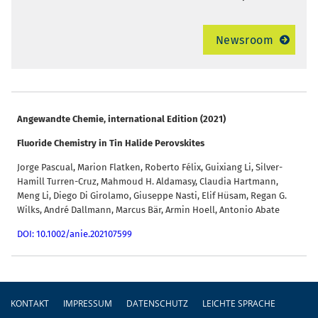
Newsroom
Angewandte Chemie, international Edition (2021)
Fluoride Chemistry in Tin Halide Perovskites
Jorge Pascual, Marion Flatken, Roberto Félix, Guixiang Li, Silver-
Hamill Turren-Cruz, Mahmoud H. Aldamasy, Claudia Hartmann,
Meng Li, Diego Di Girolamo, Giuseppe Nasti, Elif Hüsam, Regan G.
Wilks, André Dallmann, Marcus Bär, Armin Hoell, Antonio Abate
DOI: 10.1002/anie.202107599
Fußzeile
KONTAKT
IMPRESSUM
DATENSCHUTZ
LEICHTE SPRACHE