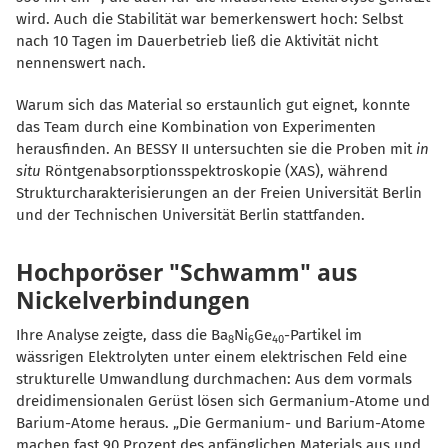
wird. Auch die Stabilität war bemerkenswert hoch: Selbst
nach 10 Tagen im Dauerbetrieb ließ die Aktivität nicht
nennenswert nach.
Warum sich das Material so erstaunlich gut eignet, konnte
das Team durch eine Kombination von Experimenten
herausfinden. An BESSY II untersuchten sie die Proben mit
in
situ
Röntgenabsorptionsspektroskopie (XAS), während
Strukturcharakterisierungen an der Freien Universität Berlin
und der Technischen Universität Berlin stattfanden.
Hochporöser "Schwamm" aus
Nickelverbindungen
Ihre Analyse zeigte, dass die Ba
Ni
Ge
-Partikel im
8
6
40
wässrigen Elektrolyten unter einem elektrischen Feld eine
strukturelle Umwandlung durchmachen: Aus dem vormals
dreidimensionalen Gerüst lösen sich Germanium-Atome und
Barium-Atome heraus. „Die Germanium- und Barium-Atome
machen fast 90 Prozent des anfänglichen Materials aus und