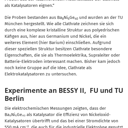
als Katalysatoren eignen.“
Die Proben bestanden aus Ba
Ni
Ge
und wurden an der TU
8
6
40
München hergestellt. Wie alle Clathrate zeichnen sie sich
durch eine komplexe kristalline Struktur aus polyedrischen
Käfigen aus, hier aus Germanium und Nickel, die ein
weiteres Element (hier Barium) einschließen. Aufgrund
dieser speziellen Struktur besitzen Clathrate besondere
Eigenschaften, die sie als Thermoelektrika, Supraleiter oder
Batterie-Elektroden interessant machen. Bisher kam jedoch
noch keine Gruppe auf die Idee, Clathrate als
Elektrokatalysatoren zu untersuchen.
Experimente an BESSY II, FU und TU
Berlin
Die elektrochemischen Messungen zeigten, dass der
Ba₈Ni₆Ge₄₀ als Katalysator die Effizienz von Nickeloxid-
Katalysatoren übertrifft und das bei einer Stromdichte von
550 mA cm⁻², die auch für die industrielle Elektrolyse genutzt