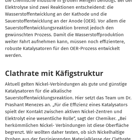
die Chemische Industrie in großen Mengen benötigt. Bei der
Elektrolyse sind zwei Reaktionen entscheidend: die
Wasserstoffentwicklung an der Kathode und die
Sauerstoffentwicklung an der Anode (OER). Vor allem die
Sauerstoffentwicklungsreaktion bremst jedoch den
gewünschten Prozess. Damit die Wasserstoffproduktion
weiter Fahrt aufnehmen kann, müssen noch effizientere,
robuste Katalysatoren für den OER-Prozess entwickelt
werden.
Clathrate mit Käfigstruktur
Aktuell gelten Nickel-Verbindungen als gute und günstige
Katalysatoren für die alkalische
Sauerstoffentwicklungsreaktion. Hier setzt das Team um Dr.
Prashant Menezes an. „Für die Effizienz eines Katalysators
spielt der Kontakt zwischen aktiven Nickel-Zentren und
Elektrolyt eine wesentliche Rolle“, sagt der Chemiker. „Bei
herkömmlichen Nickel- Verbindungen ist diese Oberfläche
begrenzt. Wir wollten daher testen, ob sich Nickelhaltige
Proben aus der faszinierenden Materialklasse der Clathrate