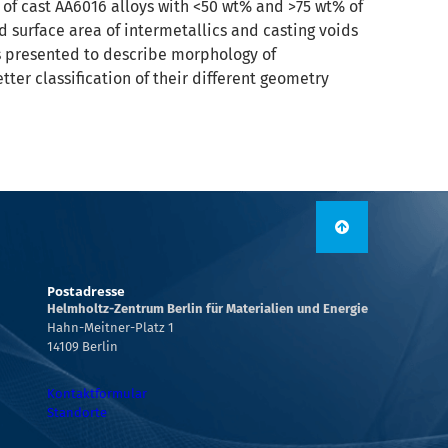
 of cast AA6016 alloys with <50 wt% and >75 wt% of
 surface area of intermetallics and casting voids
s presented to describe morphology of
ter classification of their different geometry
Postadresse
Helmholtz-Zentrum Berlin für Materialien und Energie
Hahn-Meitner-Platz 1
14109 Berlin
Kontaktformular
Standorte