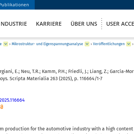
Publikationen
INDUSTRIE
KARRIERE
ÜBER UNS
USER ACC
e
›
Mikrostruktur- und Eigenspannungsanalyse
›
Veröffentlichungen
›
rgiani, E.; Neu, T.R.; Kamm, P.H.; Friedli, J.; Liang, Z.; García-Mo
oys. Scripta Materialia 263 (2025), p. 116664/1-7
.2025.116664
 production for the automotive industry with a high content 