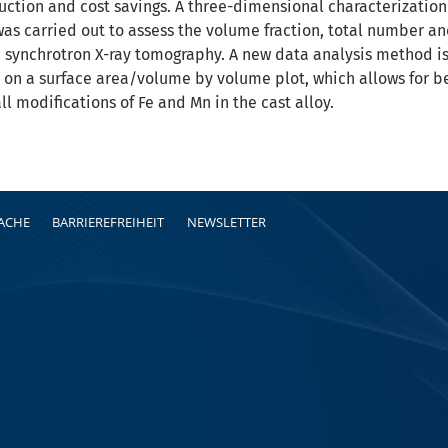
duction and cost savings. A three-dimensional characterization
s carried out to assess the volume fraction, total number and
n synchrotron X-ray tomography. A new data analysis method i
 on a surface area/volume by volume plot, which allows for bet
ll modifications of Fe and Mn in the cast alloy.
RACHE
BARRIEREFREIHEIT
NEWSLETTER