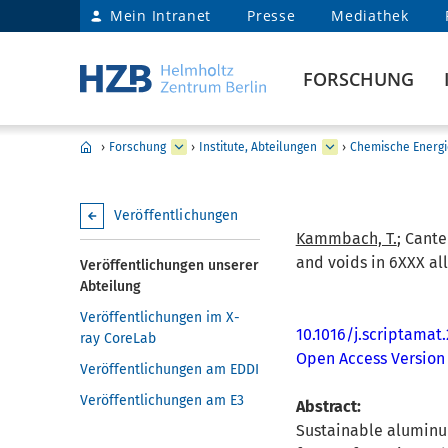
Mein Intranet
Presse
Mediathek
FORSCHUNG
›
Forschung
›
Institute, Abteilungen
›
Chemische Energi
Veröffentlichungen
Kammbach, T.
; Cante
and voids in 6XXX all
Veröffentlichungen unserer
Abteilung
Veröffentlichungen im X-
10.1016/j.scriptamat
ray CoreLab
Open Access Version
Veröffentlichungen am EDDI
Veröffentlichungen am E3
Abstract:
Sustainable aluminum