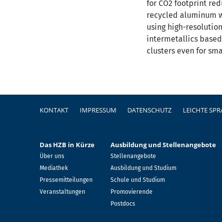
for CO2 footprint re
recycled aluminum wa
using high-resolutio
intermetallics based
clusters even for sma
Fußzeile
KONTAKT
IMPRESSUM
DATENSCHUTZ
LEICHTE SP
Das HZB in Kürze
Ausbildung und Stellenangebote
Über uns
Stellenangebote
Mediathek
Ausbildung und Studium
Pressemitteilungen
Schule und Studium
Veranstaltungen
Promovierende
Postdocs