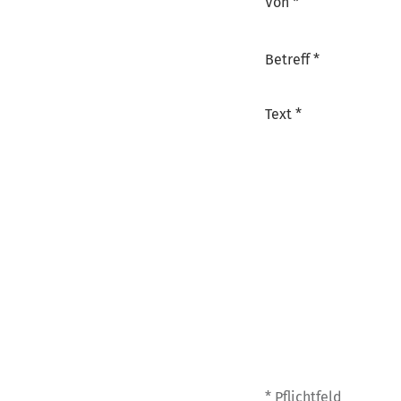
Von *
Betreff *
Text *
* Pflichtfeld