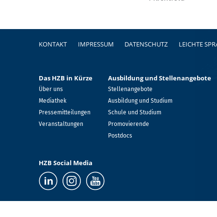
Fußzeile
KONTAKT
IMPRESSUM
DATENSCHUTZ
LEICHTE SP
Das HZB in Kürze
Ausbildung und Stellenangebote
Über uns
Stellenangebote
Mediathek
Ausbildung und Studium
Pressemitteilungen
Schule und Studium
Veranstaltungen
Promovierende
Postdocs
HZB Social Media