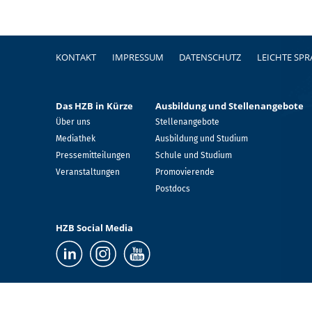
Fußzeile
KONTAKT
IMPRESSUM
DATENSCHUTZ
LEICHTE SP
Das HZB in Kürze
Ausbildung und Stellenangebote
Über uns
Stellenangebote
Mediathek
Ausbildung und Studium
Pressemitteilungen
Schule und Studium
Veranstaltungen
Promovierende
Postdocs
HZB Social Media