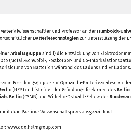
 Materialwissenschaftler und Professor an der
Humboldt-Univer
ortschrittlicher
Batterietechnologien
zur Unterstützung der
E
iner Arbeitsgruppe
sind i) die Entwicklung von Elektrodenmat
epte (Metall-Schwefel-, Festkörper- und Co-Interkalationsbatte
terisierung von Batterien während des Ladens und Entladens.
insame Forschungsgruppe zur Operando-Batterieanalyse an de
Berlin
(HZB) und ist einer der Gründungsdirektoren des
Berlin
ials Berlin
(CSMB) und Wilhelm-Ostwald-Fellow der
Bundesans
r mit dem Berliner Wissenschaftspreis ausgezeichnet.
nter: www.adelhelmgroup.com