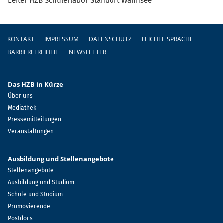
Leiter HZB Schülerlabor Standort Wannsee
Fußzeile
KONTAKT
IMPRESSUM
DATENSCHUTZ
LEICHTE SPRACHE
BARRIEREFREIHEIT
NEWSLETTER
Das HZB in Kürze
Über uns
Mediathek
Pressemitteilungen
Veranstaltungen
Ausbildung und Stellenangebote
Stellenangebote
Ausbildung und Studium
Schule und Studium
Promovierende
Postdocs