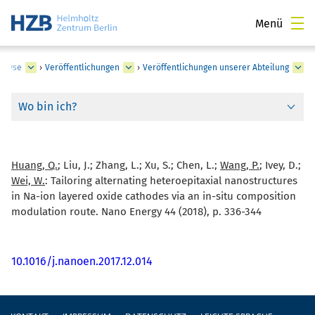
Menü
nalyse
›
Veröffentlichungen
›
Veröffentlichungen unserer Abteilung
Wo bin ich?
Huang, Q.
; Liu, J.; Zhang, L.; Xu, S.; Chen, L.;
Wang, P.
; Ivey, D.;
Wei, W.
:
Tailoring alternating heteroepitaxial nanostructures
in Na-ion layered oxide cathodes via an in-situ composition
modulation route. Nano Energy 44 (2018), p. 336-344
10.1016/j.nanoen.2017.12.014
Fußzeile