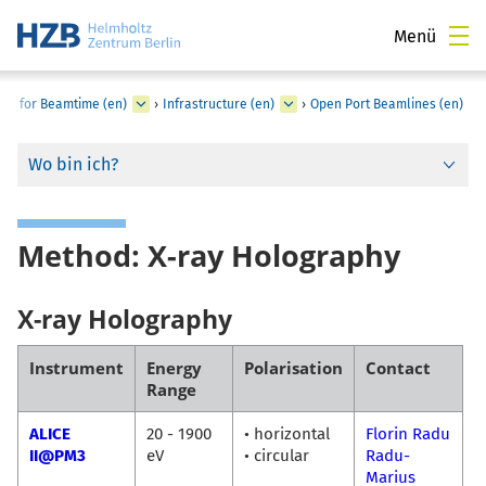
Menü
LY for Beamtime (en)
›
Infrastructure (en)
›
Open Port Beamlines (en)
Wo bin ich?
Method: X-ray Holography
X-ray Holography
Instrument
Energy
Polarisation
Contact
Range
ALICE
20 - 1900
• horizontal
Florin Radu
II@PM3
eV
• circular
Radu-
Marius