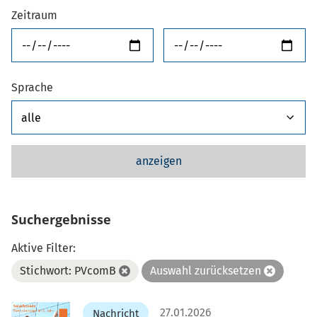
Zeitraum
von
bis
Sprache
anzeigen
Suchergebnisse
Aktive Filter:
Stichwort: PVcomB
Auswahl zurücksetzen
27.01.2026
Nachricht