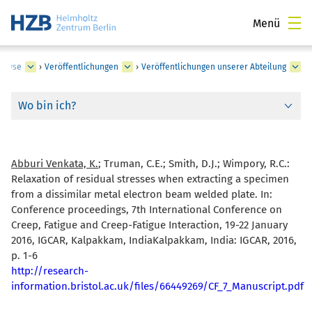
Menü
nalyse
›
Veröffentlichungen
›
Veröffentlichungen unserer Abteilung
Wo bin ich?
Abburi Venkata, K.
; Truman, C.E.; Smith, D.J.; Wimpory, R.C.:
Relaxation of residual stresses when extracting a specimen
from a dissimilar metal electron beam welded plate. In:
Conference proceedings, 7th International Conference on
Creep, Fatigue and Creep-Fatigue Interaction, 19-22 January
2016, IGCAR, Kalpakkam, IndiaKalpakkam, India: IGCAR, 2016,
p. 1-6
http://research-
information.bristol.ac.uk/files/66449269/CF_7_Manuscript.pdf