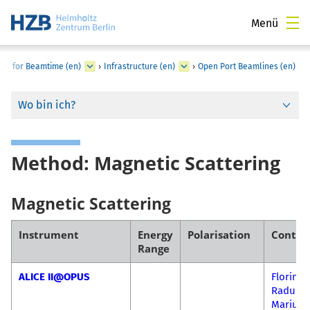
Menü
LY for Beamtime (en)
›
Infrastructure (en)
›
Open Port Beamlines (en)
Wo bin ich?
Method: Magnetic Scattering
Magnetic Scattering
Instrument
Energy
Polarisation
Contac
Range
ALICE II@OPUS
Florin 
Radu-
Marius