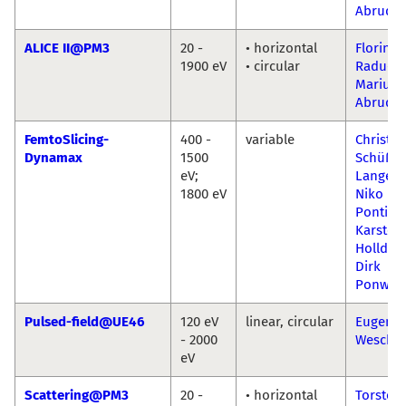
Abruda
ALICE II@PM3
20 -
• horizontal
Florin 
1900 eV
• circular
Radu-
Marius
Abruda
FemtoSlicing-
400 -
variable
Christia
Dynamax
1500
Schüßle
eV;
Langehe
1800 eV
Niko
Pontius
Karsten
Holldac
Dirk
Ponwitz
Pulsed-field@UE46
120 eV
linear, circular
Eugen
- 2000
Weschk
eV
Scattering@PM3
20 -
• horizontal
Torsten