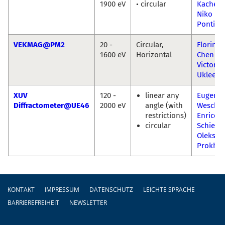
1900 eV
• circular
Kachel
Niko
Pontius
VEKMAG@PM2
20 -
Circular,
Florin 
1600 eV
Horizontal
Chen Lu
Victor
Ukleev
XUV
120 -
linear any
Eugen
Diffractometer@UE46
2000 eV
angle (with
Weschk
restrictions)
Enrico
circular
Schierle
Oleksan
Prokhn
Fußzeile
KONTAKT
IMPRESSUM
DATENSCHUTZ
LEICHTE SPRACHE
BARRIEREFREIHEIT
NEWSLETTER