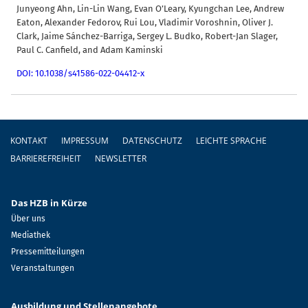
Junyeong Ahn, Lin-Lin Wang, Evan O’Leary, Kyungchan Lee, Andrew
Eaton, Alexander Fedorov, Rui Lou, Vladimir Voroshnin, Oliver J.
Clark, Jaime Sánchez-Barriga, Sergey L. Budko, Robert-Jan Slager,
Paul C. Canfield, and Adam Kaminski
DOI: 10.1038/s41586-022-04412-x
Fußzeile
KONTAKT
IMPRESSUM
DATENSCHUTZ
LEICHTE SPRACHE
BARRIEREFREIHEIT
NEWSLETTER
Das HZB in Kürze
Über uns
Mediathek
Pressemitteilungen
Veranstaltungen
Ausbildung und Stellenangebote