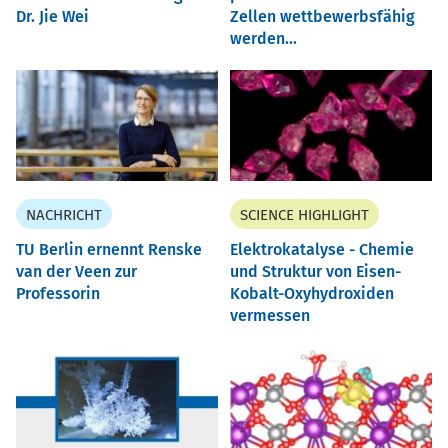
Dr. Jie Wei
Zellen wettbewerbsfähig
werden...
NACHRICHT
SCIENCE HIGHLIGHT
TU Berlin ernennt Renske
Elektrokatalyse - Chemie
van der Veen zur
und Struktur von Eisen-
Professorin
Kobalt-Oxyhydroxiden
vermessen