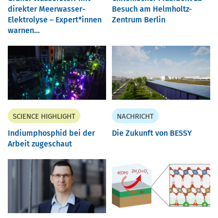
direkter Meerwasser-
Besuch am Helmholtz-
Elektrolyse – Expert*innen
Zentrum Berlin
warnen...
SCIENCE HIGHLIGHT
NACHRICHT
Indiumphosphid bei der
Die Zukunft von BESSY
Arbeit zugeschaut