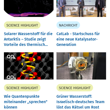
SCIENCE HIGHLIGHT
NACHRICHT
Solarer Wasserstoff für die
CatLab - Startschuss für
Antarktis – Studie zeigt
eine neue Katalysator-
Vorteile des thermisch...
Generation
SCIENCE HIGHLIGHT
SCIENCE HIGHLIGHT
Wie Quantenpunkte
Grüner Wasserstoff:
miteinander „sprechen“
Israelisch-deutsches Team
können
löst das Rätsel um Rost