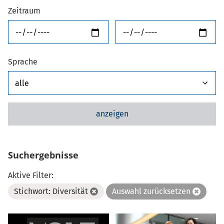
Zeitraum
von
bis
Sprache
anzeigen
Suchergebnisse
Aktive Filter:
Stichwort: Diversität
Auswahl zurücksetzen