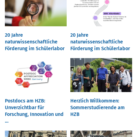
20 Jahre
20 Jahre
naturwissenschaftliche
naturwissenschaftliche
Förderung im Schülerlabor
Förderung im Schülerlabor
Postdocs am HZB:
Herzlich Willkommen:
Unverzichtbar für
Sommerstudierende am
Forschung, Innovation und
HZB
...