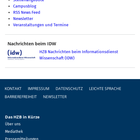
Campusblog
RSS News Feed
Newsletter
Veranstaltungen und Termine
Nachrichten beim IDW
HZB Nachrichten beim Informationsdienst
Wissenschaft (IDW)
Fußzeile
KONTAKT
IMPRESSUM
DATENSCHUTZ
LEICHTE SPRACHE
BARRIEREFREIHEIT
NEWSLETTER
Das HZB in Kürze
Über uns
Mediathek
Pressemitteilungen