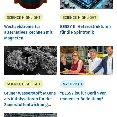
SCIENCE HIGHLIGHT
SCIENCE HIGHLIGHT
Wechselströme für
BESSY II: Heterostrukturen
alternatives Rechnen mit
für die Spintronik
Magneten
SCIENCE HIGHLIGHT
NACHRICHT
Grüner Wasserstoff: MXene
"BESSY ist für Berlin von
als Katalysatoren für die
immenser Bedeutung"
Sauerstoffentwicklung...