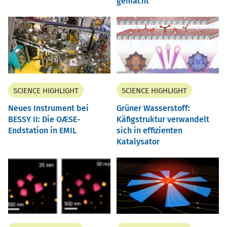
gemacht
SCIENCE HIGHLIGHT
SCIENCE HIGHLIGHT
Neues Instrument bei
Grüner Wasserstoff:
BESSY II: Die OÆSE-
Käfigstruktur verwandelt
Endstation in EMIL
sich in effizienten
Katalysator