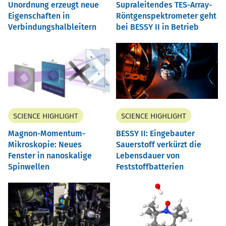
Unordnung erzeugt neue
Supraleitendes TES-Array-
Eigenschaften in
Röntgenspektrometer geht
Verbindungshalbleitern
bei BESSY II in Betrieb
SCIENCE HIGHLIGHT
SCIENCE HIGHLIGHT
Magnon-Momentum-
BESSY II: Eingebauter
Mikroskopie: Neues
Sauerstoff verkürzt die
Fenster in nanoskalige
Lebensdauer von
Spinwellen
Feststoffbatterien