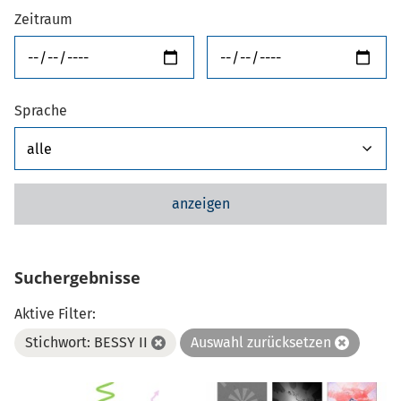
Zeitraum
von
bis
Sprache
anzeigen
Suchergebnisse
Aktive Filter:
Stichwort: BESSY II
Auswahl zurücksetzen